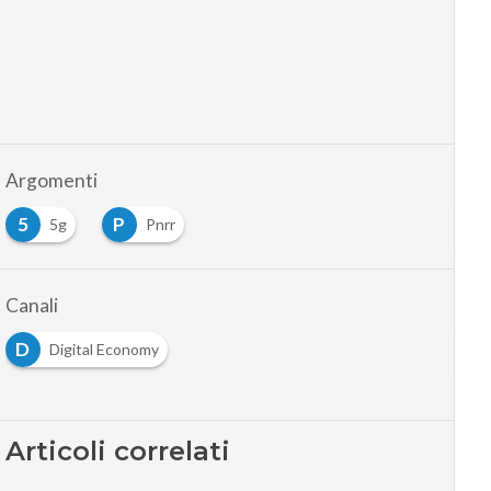
Argomenti
5
P
5g
Pnrr
Canali
D
Digital Economy
Articoli correlati