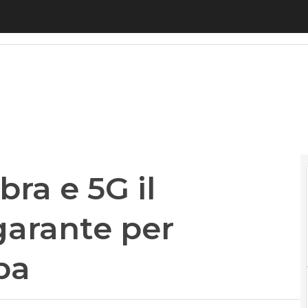
bra e 5G il governo farà da garante per imprese ed
bra e 5G il
garante per
pa