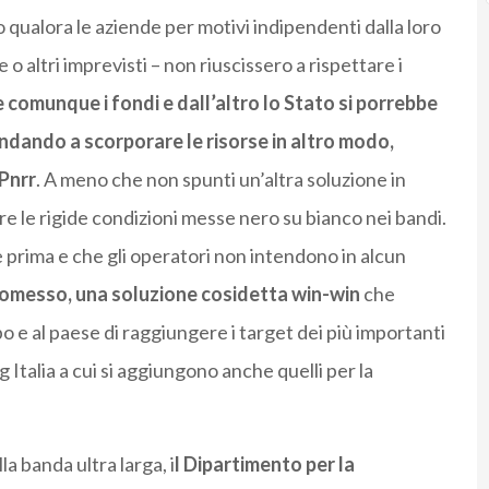
o qualora le aziende per motivi indipendenti dalla loro
o altri imprevisti – non riuscissero a rispettare i
 comunque i fondi e dall’altro lo Stato si porrebbe
ndando a scorporare le risorse in altro modo,
Pnrr
. A meno che non spunti un’altra soluzione in
e le rigide condizioni messe nero su bianco nei bandi.
e prima e che gli operatori non intendono in alcun
omesso, una soluzione cosidetta win-win
che
 e al paese di raggiungere i target dei più importanti
 5g Italia a cui si aggiungono anche quelli per la
la banda ultra larga, i
l Dipartimento per la