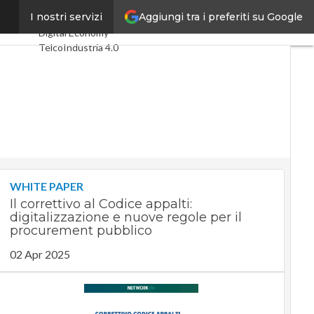
Aggiungi tra i preferiti su Google
 Europa
I nostri servizi
Ultimi articoli
Digital Economy
Telco
Industria 4.0
SpacEconomy
PA Digitale
Green economy
Intelligenza
artificiale
Videointerviste
Le Guide di
CorCom
Podcast
Privacy
WHITE PAPER
Il correttivo al Codice appalti:
digitalizzazione e nuove regole per il
procurement pubblico
02 Apr 2025