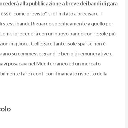
cederà alla pubblicazione a breve dei bandi di gara
nnesse
, come previsto”, si è limitato a precisare il
i stessi bandi. Riguardo specificamente a quello per
orCom si procederà con un nuovo bando con regole più
ioni migliori. . Collegare tante isole sparse non è
vorano su commesse grandi e ben più remunerative e
le navi posacavi nel Mediterraneo ed un mercato
ilmente fare i conti con il mancato rispetto della
colo