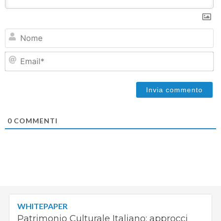
N
Em
0
COMMENTI
WHITEPAPER
Patrimonio Culturale Italiano: approcci