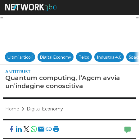
Quantum computing, l’Agcm a
Ultimi articoli
Digital Economy
Telco
Industria 4.0
Spac
ANTITRUST
Quantum computing, l’Agcm avvia
un’indagine conoscitiva
Home
Digital Economy