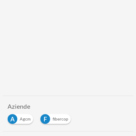
Aziende
A
F
Agcm
fibercop