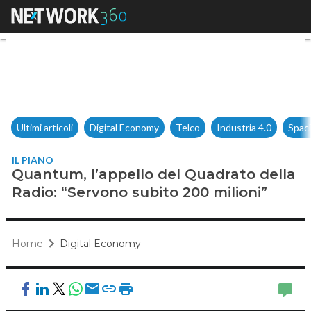
Quantum, l’appello del Quadra
Ultimi articoli
Digital Economy
Telco
Industria 4.0
Spac
IL PIANO
Quantum, l’appello del Quadrato della
Radio: “Servono subito 200 milioni”
Home
Digital Economy