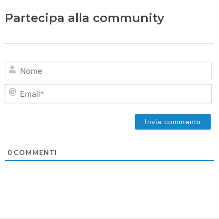
Partecipa alla community
N
Em
0
COMMENTI