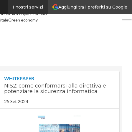
Aggiungi tra i preferiti su Google
I nostri servizi
articoli
Digital Economy
Industria 4.0
SpacEconomy
itale
Green economy
genza artificiale
nterviste
ide di CorCom
Podcast
y
WHITEPAPER
NIS2: come conformarsi alla direttiva e
potenziare la sicurezza informatica
25 Set 2024