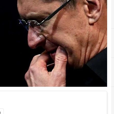
A
apple
i