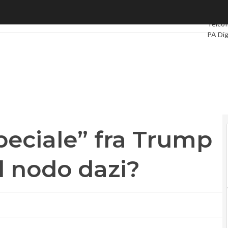
iale” fra Trump e Cook. Svolta nel nodo dazi?
Ultimi 
Telco
PA Dig
Intelli
Videoi
Le Gu
Privac
peciale” fra Trump
l nodo dazi?