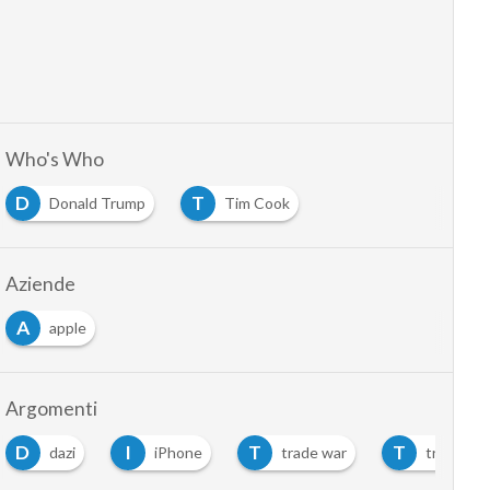
Who's Who
D
T
Donald Trump
Tim Cook
Aziende
A
apple
Argomenti
D
I
T
T
dazi
iPhone
trade war
trump