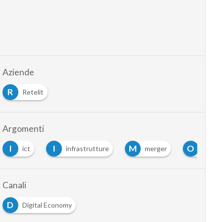
Aziende
R
Retelit
Argomenti
I
I
M
O
ict
infrastrutture
merger
opera
Canali
D
Digital Economy