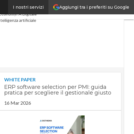
Aggiungi tra i preferiti su Google
I nostri servizi
tal Economy
Telco
Economy
PA Digitale
telligenza artificiale
 Guide di CorCom
Podcast
WHITE PAPER
ERP software selection per PMI: guida
pratica per scegliere il gestionale giusto
16 Mar 2026