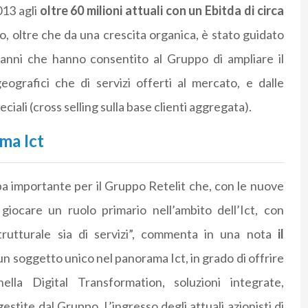
013 agli
oltre 60 milioni attuali con un Ebitda di circa
po, oltre che da una crescita organica, è stato guidato
i anni che hanno consentito al Gruppo di ampliare il
eografici che di servizi offerti al mercato, e dalle
ali (cross selling sulla base clienti aggregata).
ma Ict
 importante per il Gruppo Retelit che, con le nuove
giocare un ruolo primario nell’ambito dell’Ict, con
trutturale sia di servizi”, commenta in una nota
il
un soggetto unico nel panorama Ict, in grado di offrire
lla Digital Transformation, soluzioni integrate,
tite dal Gruppo. L’ingresso degli attuali azionisti di