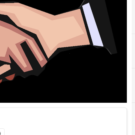
A
acquisizione
i