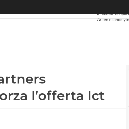
ers Associates. E rafforza l’offerta Ict
Ultimi articoli
Digi
Industria 4.0
Spac
Green economy
In
Videointerviste
Le
Privacy
artners
orza l’offerta Ict