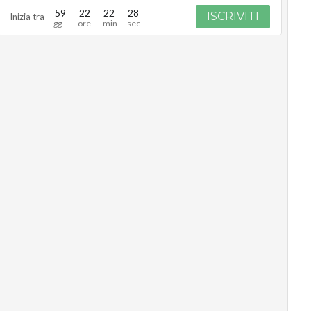
59
22
22
27
ISCRIVITI
Inizia tra