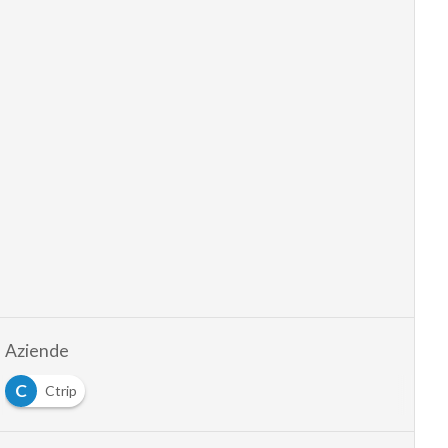
Aziende
C
Ctrip