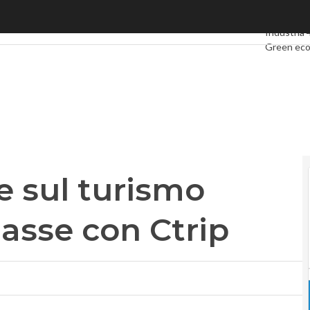
 turismo digitale, spunta l’asse con Ctrip
Ultimi artic
Industria 
Green ec
Videointe
Podcast
Pr
 sul turismo
’asse con Ctrip