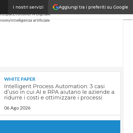
Aggiungi tra i preferiti su Google
I nostri servizi
oli
Digital Economy
Telco
4.0
SpacEconomy
PA Digitale
onomy
Intelligenza artificiale
rviste
Le Guide di CorCom
ivacy
WHITE PAPER
Intelligent Process Automation: 3 casi
d’uso in cui AI e RPA aiutano le aziende a
ridurre i costi e ottimizzare i processi
06 Ago 2026