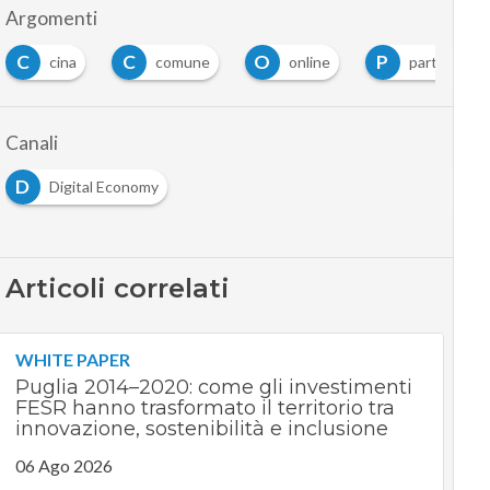
Argomenti
C
C
O
P
cina
comune
online
partnership
Canali
D
Digital Economy
Articoli correlati
WHITE PAPER
Puglia 2014–2020: come gli investimenti
FESR hanno trasformato il territorio tra
innovazione, sostenibilità e inclusione
06 Ago 2026