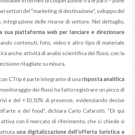
innovabile in termini di cooperazione fra le parti – pone
ei settori del “marketing di destinazione”, sviluppo del
A
accordo
i, integrazione delle risorse di settore. Nel dettaglio,
e la sua piattaforma web per lanciare e direzionare
lando contenuti, foto, video e altro tipo di materiale
 anche attività di analisi scientifica dei flussi, con la
cisione ritagliate su misura.
on CTrip è parte integrante di una
risposta analitica
l monitoraggio dei flussi ha fatto registrare un picco di
arrivi e del +10,10% di presenze, evidenziando decise
ell’arte e del food”, dichiara Carlo Cafarotti. “Di qui
attiva con il mercato di riferimento, che ci chiede sì
battuta
una digitalizzazione dell’offerta turistica e