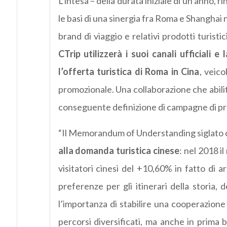
L’intesa – della durata iniziale di un anno, r
le basi di una sinergia fra Roma e Shanghai n
brand di viaggio e relativi prodotti turistic
CTrip utilizzerà i suoi canali ufficiali 
l’offerta turistica di Roma in Cina
, veico
promozionale. Una collaborazione che abilitirà
conseguente definizione di campagne di pre
“Il Memorandum of Understanding siglato c
alla domanda turistica cinese
: nel 2018 i
visitatori cinesi del +10,60% in fatto di 
preferenze per gli itinerari della storia, d
l’importanza di stabilire una cooperazione 
percorsi diversificati, ma anche in prima 