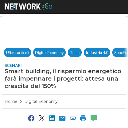
Smart building, il risparmio e
Ultimi articoli
Digital Economy
Telco
Industria 4.0
SpacEc
SCENARI
Smart building, il risparmio energetico
farà impennare i progetti: attesa una
crescita del 150%
Home
Digital Economy