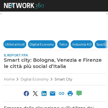
Smart city: Bologna, Venezia e 
Ultimi articoli
Digital Economy
Telco
Industria 4.0
SpacEc
IL REPORT FPA
Smart city: Bologna, Venezia e Firenze
le città più social d’Italia
Home
Digital Economy
Smart City