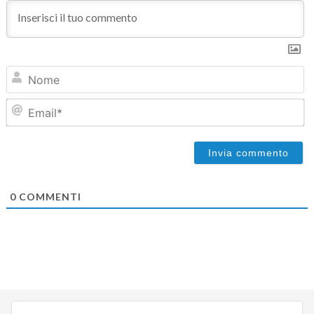
N
Em
0
COMMENTI