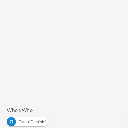
Who's Who
G
Gianni Dominici