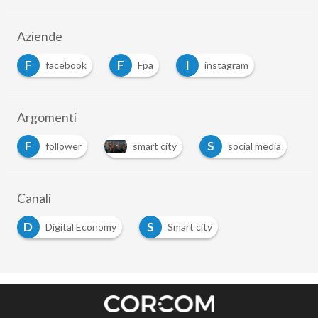
Aziende
F
F
I
facebook
Fpa
instagram
Argomenti
F
S
follower
smart city
social media
Canali
D
S
Digital Economy
Smart city