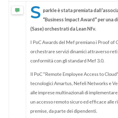
S
parkle è stata p
remiata dall’associ
“Business Impact Award” per una di
(Sase) orchestrati da Lean Nfv.
I PoC Awards del Mef premiano i Proof of Co
orchestrare servizi dinamici attraverso reti
conformità con gli standard Mef 3.0.
Il PoC “
Remote Employee Access to Cloud
tecnologici
Amartus
,
Nefeli Networks
e
Ve
alle imprese multinazionali di implementare
un accesso remoto sicuro ed efficace alle ris
premise, da parte dei dipendenti.