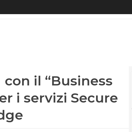
on il “Business Impact Award” per i servizi Secur
 con il “Business
r i servizi Secure
Edge