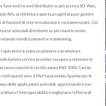
ay Sase end-to-end distribuito su più accessi SD-Wan,
Lean Nfv, architettura aperta progettata per gestire
 funzioni di rete virtualizzate e containerizzate. Ciò
isorse aziendali distribuite su più cloud in modo
, evitando reindirizzamenti e tromboning.
, l’operatore è stato un pioniere e promotore
ando il primo service provider europeo a ottenere le
 di accesso nonché le certificazioni Mef 100G Carrier
n tutti questi anni, il Mef ha premiato Sparkle per le
po delle applicazioni aziendali, apprezzando il suo
acilitano l’interoperabilità e migliorano l’offerta di