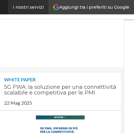
Aggiungi tra i preferiti su Google
e Access Service Edge
I nostri servizi
Ultimi
articoli
Digital
Economy
Telco
Industria
4.0
SpacEconomy
PA
Digitale
Green
economy
WHITE PAPER
Intelligenza
5G FWA: la soluzione per una connettività
artificiale
scalabile e competitiva per le PMI
Videointerviste
Le
22 Mag 2025
Guide di
CorCom
Podcast
Privacy