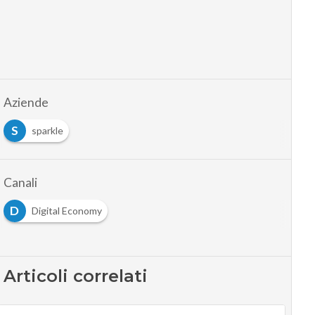
Aziende
S
sparkle
Canali
D
Digital Economy
Articoli correlati