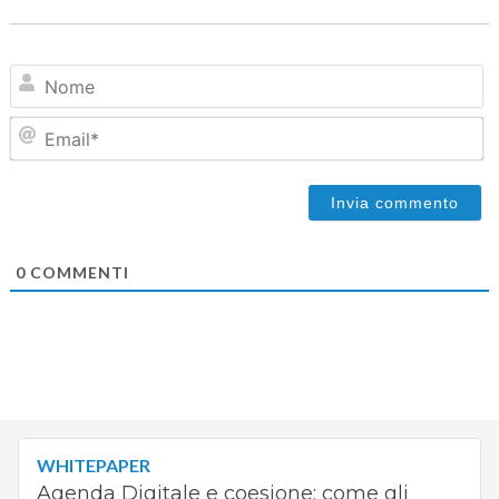
N
Em
0
COMMENTI
WHITEPAPER
Agenda Digitale e coesione: come gli