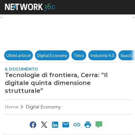
Tecnologie di frontiera, Cerra:
Ultimi articoli
Digital Economy
Telco
Industria 4.0
SpacEc
IL DOCUMENTO
Tecnologie di frontiera, Cerra: “Il
digitale quinta dimensione
strutturale”
Home
Digital Economy