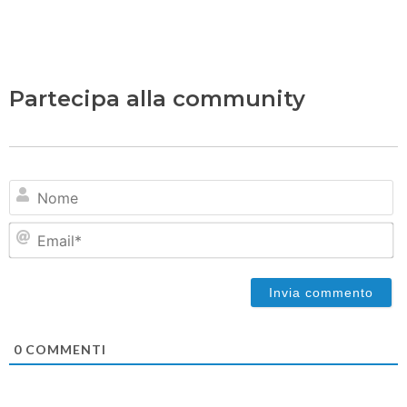
Partecipa alla community
N
Em
0
COMMENTI