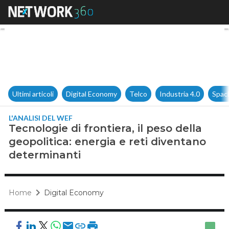
Tecnologie di frontiera, il pe
Ultimi articoli
Digital Economy
Telco
Industria 4.0
Spac
L'ANALISI DEL WEF
Tecnologie di frontiera, il peso della
geopolitica: energia e reti diventano
determinanti
Home
Digital Economy