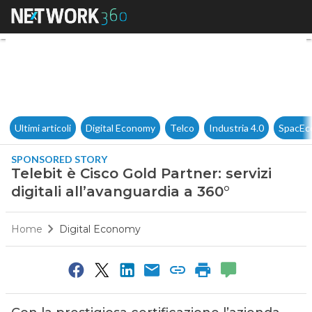
Telebit è Cisco Gold Partner: s
Ultimi articoli
Digital Economy
Telco
Industria 4.0
SpacEc
SPONSORED STORY
Telebit è Cisco Gold Partner: servizi
digitali all’avanguardia a 360°
Home
Digital Economy