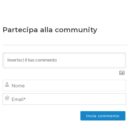
Partecipa alla community
N
Em