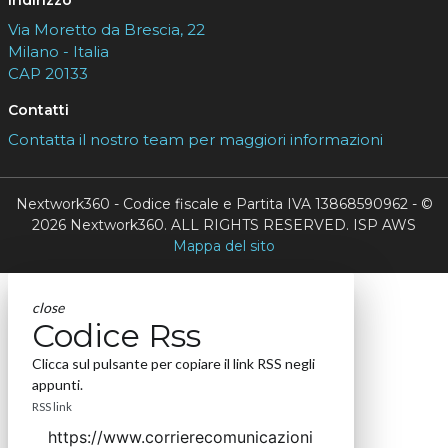
Indirizzo
Via Moretto da Brescia, 22
Milano - Italia
CAP 20133
Contatti
Contatta il nostro team per maggiori informazioni
Nextwork360 - Codice fiscale e Partita IVA 13868590962 - ©
2026 Nextwork360. ALL RIGHTS RESERVED. ISP AWS
Mappa del sito
close
Codice Rss
Clicca sul pulsante per copiare il link RSS negli
appunti.
RSS link