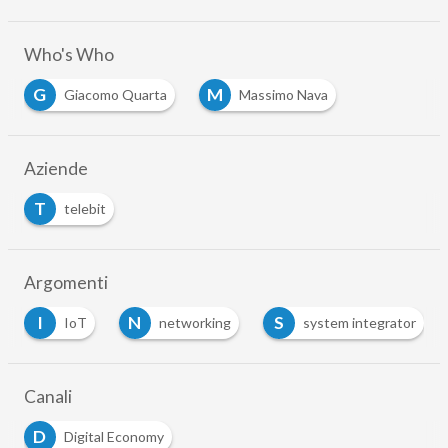
Who's Who
G
M
Giacomo Quarta
Massimo Nava
Aziende
T
telebit
Argomenti
I
N
S
IoT
networking
system integrator
Canali
D
Digital Economy