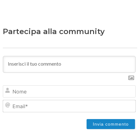
Partecipa alla community
N
Em