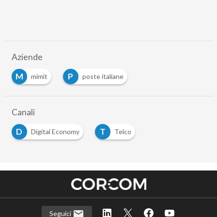
Aziende
M
P
mimit
poste italiane
Canali
D
T
Digital Economy
Telco
Seguici