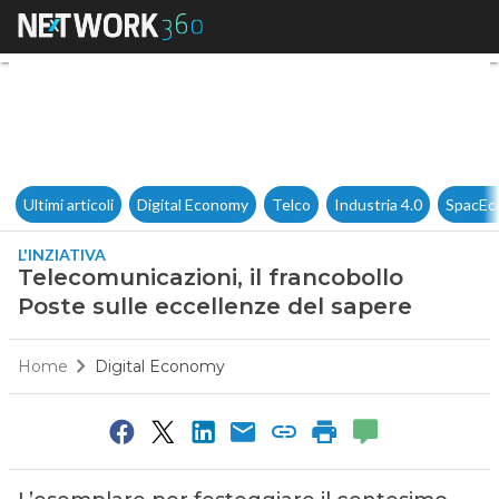
Telecomunicazioni, il francobo
Ultimi articoli
Digital Economy
Telco
Industria 4.0
SpacEc
L'INZIATIVA
Telecomunicazioni, il francobollo
Poste sulle eccellenze del sapere
Home
Digital Economy