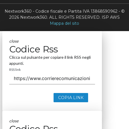
Nextwork360 - Codice fiscale e Partita IVA 13868590962 - ©
2026 Nextwork360. ALL RIGHTS RESERVED. ISP AWS
Mappa del sito
close
Codice Rss
Clicca sul pulsante per copiare il link RSS negli
appunti.
RSS link
COPIA LINK
close
Codice Rss