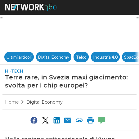
Terre rare, in Svezia maxi gia
Ultimi articoli
Digital Economy
Telco
Industria 4.0
SpacEc
HI-TECH
Terre rare, in Svezia maxi giacimento:
svolta per i chip europei?
Home
Digital Economy