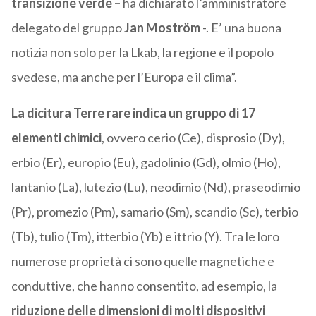
transizione verde –
ha dichiarato l’amministratore
delegato del gruppo
Jan Moström
-. E’ una buona
notizia non solo per la Lkab, la regione e il popolo
svedese, ma anche per l’Europa e il clima”.
La dicitura Terre rare indica un gruppo di 17
elementi chimici
, ovvero cerio (Ce), disprosio (Dy),
erbio (Er), europio (Eu), gadolinio (Gd), olmio (Ho),
lantanio (La), lutezio (Lu), neodimio (Nd), praseodimio
(Pr), promezio (Pm), samario (Sm), scandio (Sc), terbio
(Tb), tulio (Tm), itterbio (Yb) e ittrio (Y). Tra le loro
numerose proprietà ci sono quelle magnetiche e
conduttive, che hanno consentito, ad esempio, la
riduzione delle dimensioni di molti dispositivi