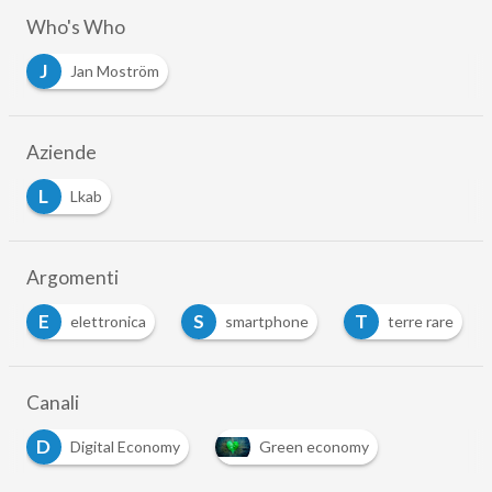
Who's Who
J
Jan Moström
Aziende
L
Lkab
Argomenti
E
S
T
elettronica
smartphone
terre rare
Canali
D
Digital Economy
Green economy