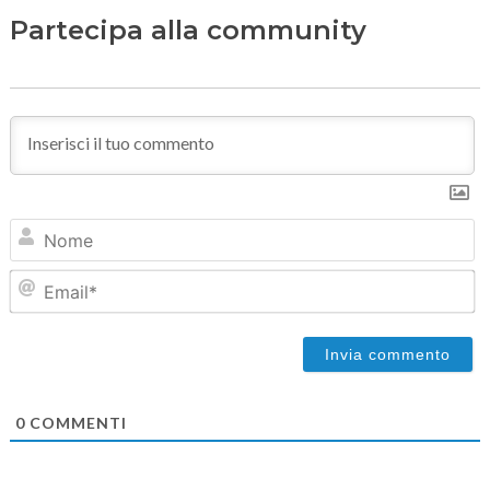
Partecipa alla community
N
Em
0
COMMENTI