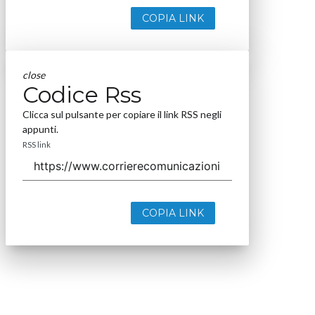
COPIA LINK
close
Codice Rss
Clicca sul pulsante per copiare il link RSS negli
appunti.
RSS link
COPIA LINK