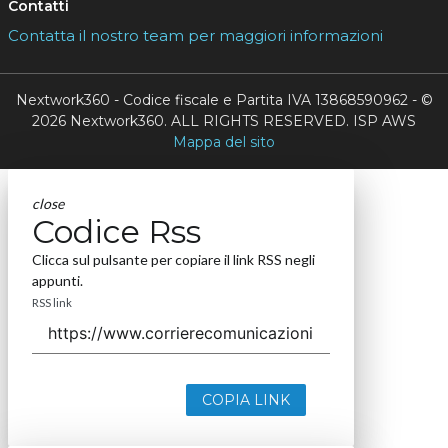
Contatti
Contatta il nostro team per maggiori informazioni
Nextwork360 - Codice fiscale e Partita IVA 13868590962 - ©
2026 Nextwork360. ALL RIGHTS RESERVED. ISP AWS
Mappa del sito
close
Codice Rss
Clicca sul pulsante per copiare il link RSS negli
appunti.
RSS link
COPIA LINK