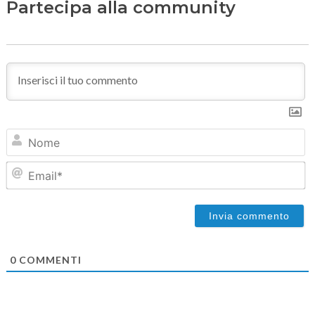
Partecipa alla community
N
Em
0
COMMENTI