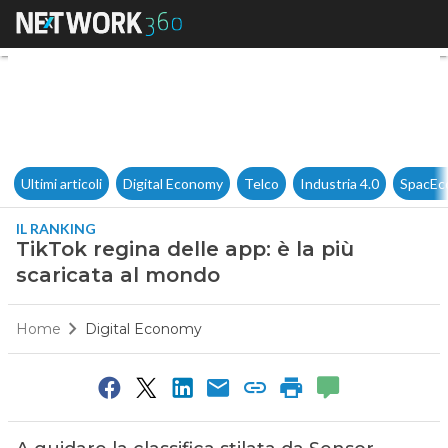
TikTok regina delle app: è la 
Ultimi articoli
Digital Economy
Telco
Industria 4.0
SpacEc
IL RANKING
TikTok regina delle app: è la più
scaricata al mondo
Home
Digital Economy