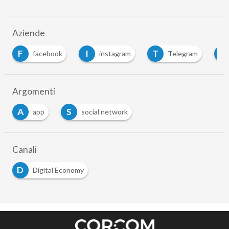
Aziende
F
I
T
T
facebook
instagram
Telegram
Argomenti
A
S
app
social network
Canali
D
Digital Economy