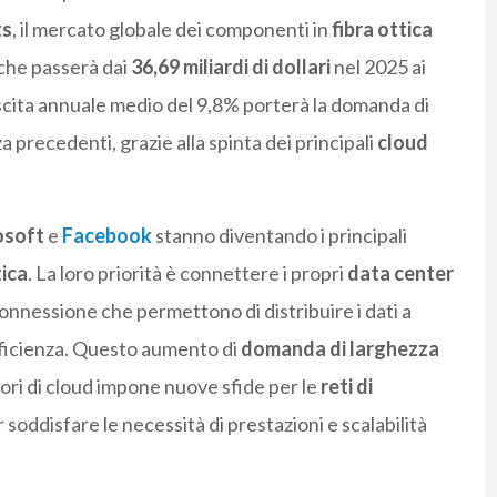
ts
, il mercato globale dei componenti in
fibra ottica
 che passerà dai
36,69 miliardi di dollari
nel 2025 ai
escita annuale medio del 9,8% porterà la domanda di
a precedenti, grazie alla spinta dei principali
cloud
osoft
e
Facebook
stanno diventando i principali
tica
. La loro priorità è connettere i propri
data center
rconnessione che permettono di distribuire i dati a
efficienza. Questo aumento di
domanda di larghezza
tori di cloud impone nuove sfide per le
reti di
 soddisfare le necessità di prestazioni e scalabilità