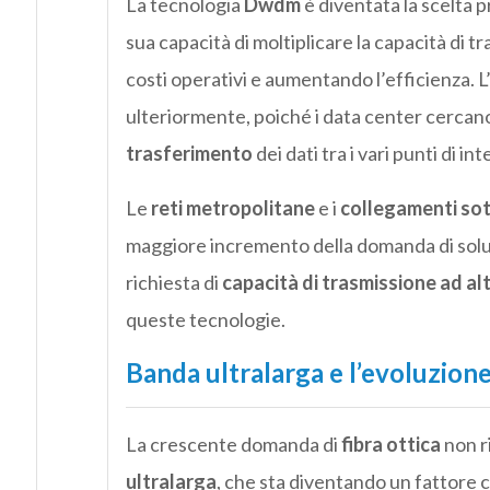
La tecnologia
Dwdm
è diventata la scelta p
sua capacità di moltiplicare la capacità di t
costi operativi e aumentando l’efficienza. L
ulteriormente, poiché i data center cercano 
trasferimento
dei dati tra i vari punti di i
Le
reti metropolitane
e i
collegamenti sot
maggiore incremento della domanda di soluzi
richiesta di
capacità di trasmissione ad a
queste tecnologie.
Banda ultralarga e l’evoluzione
La crescente domanda di
fibra ottica
non r
ultralarga
, che sta diventando un fattore c