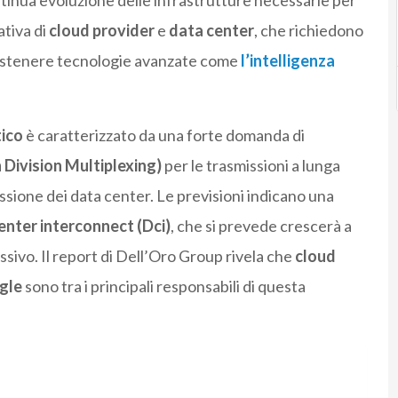
ntinua evoluzione delle infrastrutture necessarie per
ativa di
cloud provider
e
data center
, che richiedono
stenere tecnologie avanzate come
l’intelligenza
tico
è caratterizzato da una forte domanda di
ivision Multiplexing)
per le trasmissioni a lunga
sione dei data center. Le previsioni indicano una
enter interconnect (Dci)
, che si prevede crescerà a
sivo. Il report di Dell’Oro Group rivela che
cloud
gle
sono tra i principali responsabili di questa