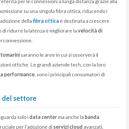
referita per le connessioni a lunga distanza grazie alla
rasmissione su una singola fibra ottica, riducendo i
’adozione della
fibra ottica
è destinata a crescere
di ridurre la latenza e migliorare la
velocità di
nterconnessione.
tomarini
saranno le aree in cui si osserverà il
oni ottiche. Le grandi aziende tech, con la loro
lta performance
, sono i principali consumatori di
 del settore
iguarda solo i
data center
ma anche la
banda
ruciale per l’adozione di
servizi cloud
avanzati.