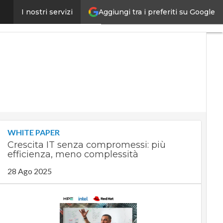
Aggiungi tra i preferiti su Google
one globale cambia volto
I nostri servizi
Ultimi
articoli
Digital
Economy
Telco
Industria
4.0
SpacEconomy
PA
Digitale
WHITE PAPER
Green
Crescita IT senza compromessi: più
economy
efficienza, meno complessità
Intelligenza
artificiale
28 Ago 2025
Videointerviste
Le
Guide di
CorCom