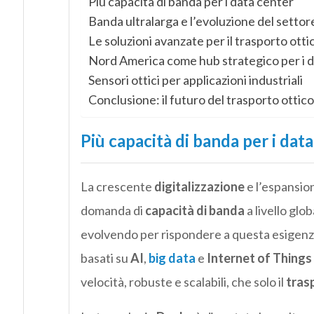
Più capacità di banda per i data center
Banda ultralarga e l’evoluzione del settor
Le soluzioni avanzate per il trasporto otti
Nord America come hub strategico per i d
Sensori ottici per applicazioni industriali
Conclusione: il futuro del trasporto ottico
Più capacità di banda per i dat
La crescente
digitalizzazione
e l’espansio
domanda di
capacità di banda
a livello glo
evolvendo per rispondere a questa esigenza,
basati su
AI
,
big data
e
Internet of Things 
velocità, robuste e scalabili, che solo il
tras