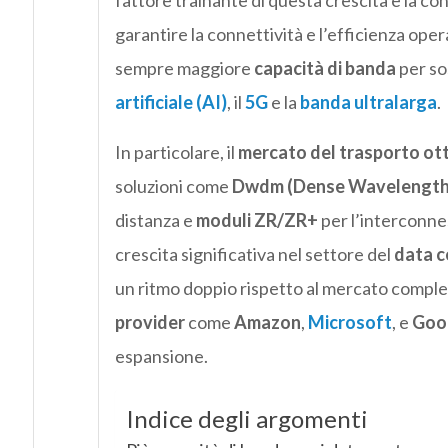
fattore trainante di questa crescita è la co
garantire la connettività e l’efficienza oper
sempre maggiore
capacità di banda
per so
artificiale (AI)
, il
5G
e la
banda ultralarga
.
In particolare, il
mercato del trasporto ot
soluzioni come
Dwdm (Dense Wavelength D
distanza e
moduli ZR/ZR+
per l’interconnes
crescita significativa nel settore del
data c
un ritmo doppio rispetto al mercato comples
provider
come
Amazon
,
Microsoft
, e
Goo
espansione.
Indice degli argomenti