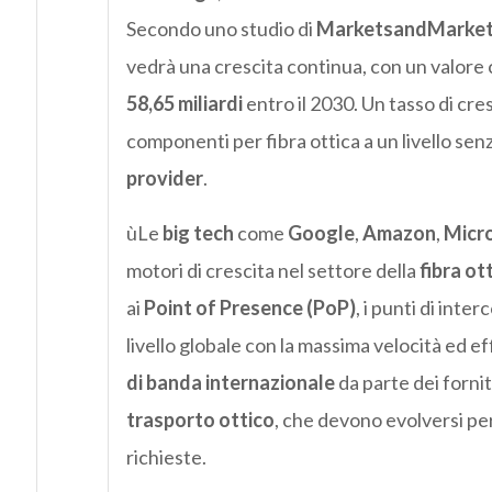
Secondo uno studio di
MarketsandMarke
vedrà una crescita continua, con un valore
58,65 miliardi
entro il 2030. Un tasso di cr
componenti per fibra ottica a un livello senz
provider
.
ùLe
big tech
come
Google
,
Amazon
,
Micr
motori di crescita nel settore della
fibra ot
ai
Point of Presence (PoP)
, i punti di inte
livello globale con la massima velocità ed 
di banda internazionale
da parte dei forni
trasporto ottico
, che devono evolversi per
richieste.