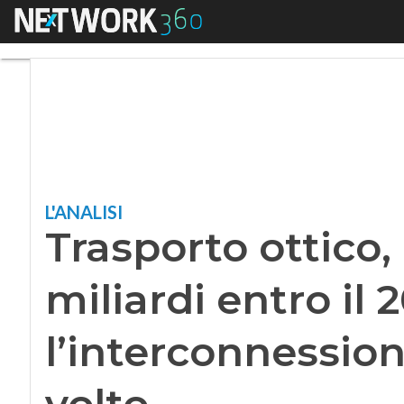
Menu
Trasporto ottico, m
L'ANALISI
Trasporto ottico,
miliardi entro il 
l’interconnessio
volto