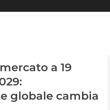
ercato a 19 miliardi entro il 2029: l’interconnessi
 mercato a 19
2029:
ne globale cambia