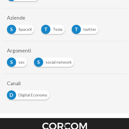
Aziende
S
T
T
SpaceX
Tesla
twitter
Argomenti
S
S
sec
social network
Canali
D
Digital Economy