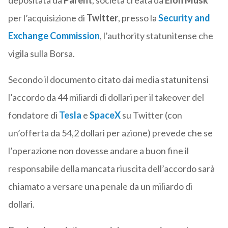
depositata da
Parent
, società creata da
Elon Musk
per l’acquisizione di
Twitter
, presso la
Security and
Exchange Commission
, l’authority statunitense che
vigila sulla Borsa.
Secondo il documento citato dai media statunitensi
l’accordo da 44 miliardi di dollari per il takeover del
fondatore di
Tesla
e
SpaceX
su Twitter (con
un’offerta da 54,2 dollari per azione) prevede che se
l’operazione non dovesse andare a buon fine il
responsabile della mancata riuscita dell’accordo sarà
chiamato a versare una penale da un miliardo di
dollari.