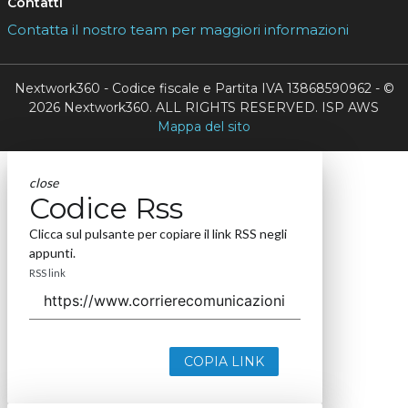
Contatti
Contatta il nostro team per maggiori informazioni
Nextwork360 - Codice fiscale e Partita IVA 13868590962 - ©
2026 Nextwork360. ALL RIGHTS RESERVED. ISP AWS
Mappa del sito
close
Codice Rss
Clicca sul pulsante per copiare il link RSS negli
appunti.
RSS link
COPIA LINK