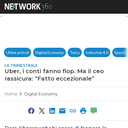
Uber, i conti fanno flop. Ma il
Ultimi articoli
Digital Economy
Telco
Industria 4.0
SpacEc
LA TRIMESTRALE
Uber, i conti fanno flop. Ma il ceo
rassicura: “Fatto eccezionale”
Home
Digital Economy