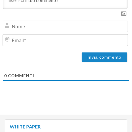
N
Em
0
COMMENTI
WHITE PAPER