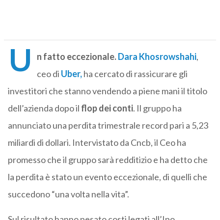
U
n fatto eccezionale.
Dara Khosrowshahi
,
ceo di
Uber,
ha cercato di rassicurare gli
investitori che stanno vendendo a piene mani il titolo
dell’azienda dopo il
flop dei conti
. Il gruppo ha
annunciato una perdita trimestrale record pari a 5,23
miliardi di dollari. Intervistato da Cncb, il Ceo ha
promesso che il gruppo sarà redditizio e ha detto che
la perdita è stato un evento eccezionale, di quelli che
succedono “una volta nella vita”.
Sul risultato hanno pesato costi legati all’Ipo,