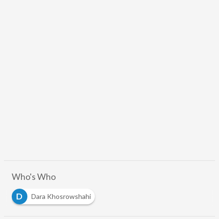
Who's Who
D
Dara Khosrowshahi