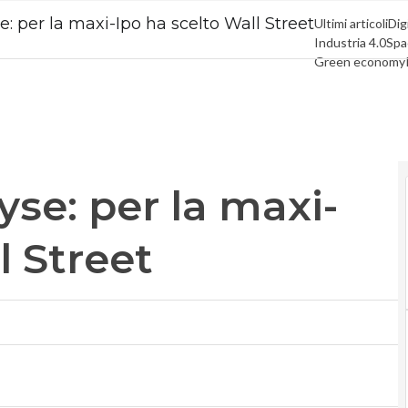
: per la maxi-Ipo ha scelto Wall Street
Ultimi articoli
Dig
Industria 4.0
Spa
Green economy
Videointerviste
Privacy
se: per la maxi-
l Street