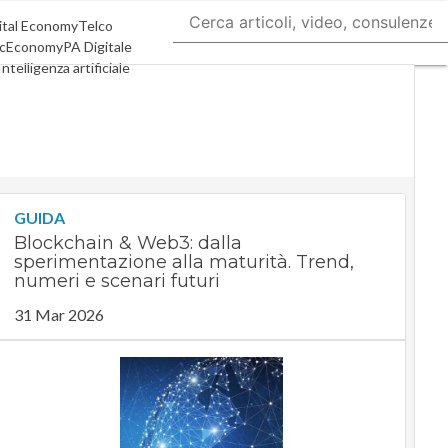
ital Economy
Telco
cEconomy
PA Digitale
Intelligenza artificiale
Le Guide di CorCom
Podcast
GUIDA
Blockchain & Web3: dalla
sperimentazione alla maturità. Trend,
numeri e scenari futuri
31 Mar 2026