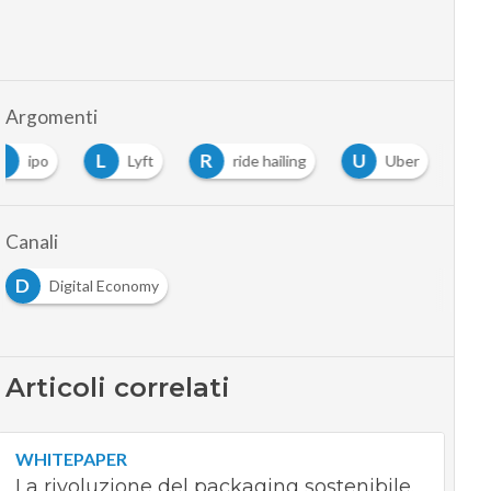
Argomenti
I
L
R
U
ipo
Lyft
ride hailing
Uber
Canali
D
Digital Economy
Articoli correlati
WHITEPAPER
La rivoluzione del packaging sostenibile.