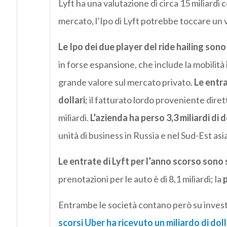
Lyft ha una valutazione di circa 15 miliardi
mercato, l’Ipo di Lyft potrebbe toccare un va
Le Ipo dei due player del ride hailing so
in forse espansione, che include la mobilit
grande valore sul mercato privato.
Le entra
dollari
; il fatturato lordo proveniente dire
miliardi.
L’azienda ha perso 3,3 miliardi di d
unità di business in Russia e nel Sud-Est asi
Le entrate di Lyft per l’anno scorso sono st
prenotazioni per le auto è di 8,1 miliardi; la
p
Entrambe le società contano però su investi
scorsi Uber ha ricevuto
un miliardo di doll