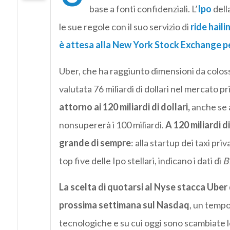
base a fonti confidenziali. L’
Ipo
dell
le sue regole con il suo servizio di
ride haili
è attesa
alla New York Stock Exchange pe
Uber, che ha raggiunto dimensioni da colos
valutata 76 miliardi di dollari nel mercato p
attorno ai 120 miliardi di dollari,
anche se a
nonsupererà i 100 miliardi.
A 120 miliardi di
grande di sempre
: alla startup dei taxi pri
top five delle Ipo stellari, indicano i dati di
B
La scelta di quotarsi al Nyse stacca Uber 
prossima settimana sul Nasdaq
, un tempo 
tecnologiche e su cui oggi sono scambiate le