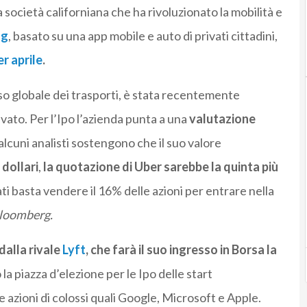
a società californiana che ha rivoluzionato la mobilità e
ng
, basato su una app mobile e auto di privati cittadini,
r aprile
.
so globale dei trasporti, è stata recentemente
rivato. Per l’Ipo l’azienda punta a una
valutazione
lcuni analisti sostengono che il suo valore
 dollari
,
la quotazione di Uber sarebbe la quinta più
vati basta vendere il 16% delle azioni per entrare nella
loomberg.
dalla rivale
Lyft
, che farà il suo ingresso in Borsa la
la piazza d’elezione per le Ipo delle start
 azioni di colossi quali Google, Microsoft e Apple.