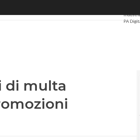
di multa dall’Antitrust: “Promozioni scorrette”
Ultimi ar
Industri
PA Digit
Intellige
Videoint
Podcast
i di multa
Promozioni