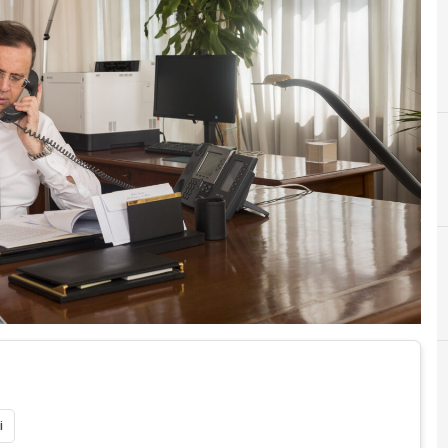
A
An
i