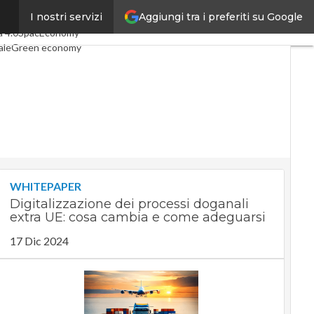
Aggiungi tra i preferiti su Google
I nostri servizi
ticoli
Digital Economy
Telco
a 4.0
SpacEconomy
ale
Green economy
nza artificiale
erviste
Le Guide di CorCom
Privacy
WHITEPAPER
Digitalizzazione dei processi doganali
extra UE: cosa cambia e come adeguarsi
17 Dic 2024