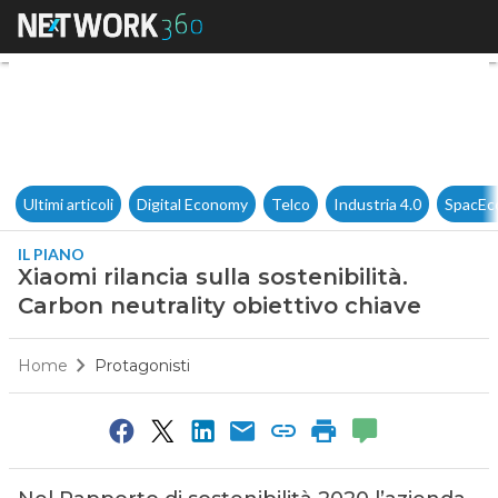
Xiaomi rilancia sulla sostenibi
Ultimi articoli
Digital Economy
Telco
Industria 4.0
SpacEc
IL PIANO
Xiaomi rilancia sulla sostenibilità.
Carbon neutrality obiettivo chiave
Home
Protagonisti