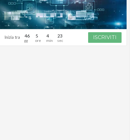
46
5
4
22
ISCRIVITI
Inizia tra