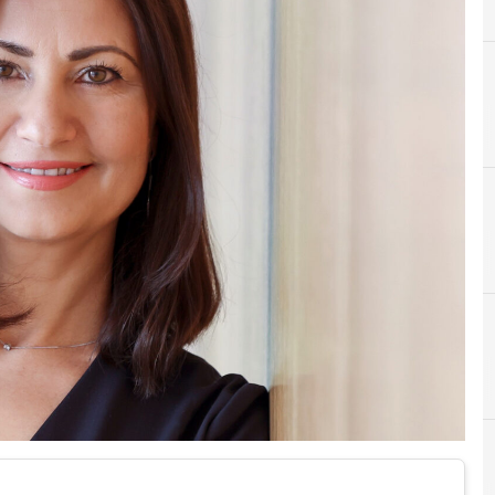
I
Iliana Iva
D
digital europe