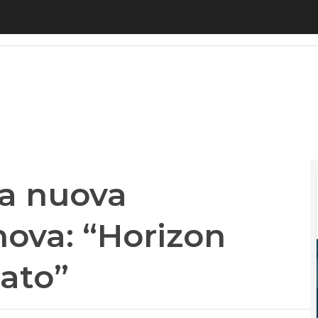
 nuova commissaria Ivanova: “Horizon Europe va ra
la nuova
ova: “Horizon
zato”