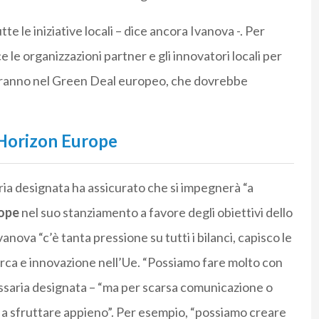
tte le iniziative locali – dice ancora Ivanova -. Per
e le organizzazioni partner e gli innovatori locali per
zeranno nel Green Deal europeo, che dovrebbe
o Horizon Europe
ia designata ha assicurato che si impegnerà “a
rope
nel suo stanziamento a favore degli obiettivi dello
va “c’è tanta pressione su tutti i bilanci, capisco le
erca e innovazione nell’Ue. “Possiamo fare molto con
missaria designata – “ma per scarsa comunicazione o
a sfruttare appieno”. Per esempio, “possiamo creare