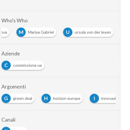
Who's Who
M
U
nova
Mariya Gabriel
ursula von der leyen
Aziende
C
commissione ue
Argomenti
G
H
I
green deal
horizon europe
innovazione
Canali