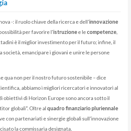
gia
va -: il ruolo chiave della ricerca e dell’
innovazione
possibilità per favorire l’
istruzione
e le
competenze
,
adini è il miglior investimento per il futuro; infine, il
a società, emancipare i giovani e unire le persone
 qua non per il nostro futuro sostenibile – dice
ntifica, abbiamo i migliori ricercatori e innovatori al
li obiettivi di Horizon Europe sono ancora sotto il
itor globali”. Oltre al
quadro finanziario pluriennale
ve con partenariati e sinergie globali sull’innovazione
recisato la commissaria designata.