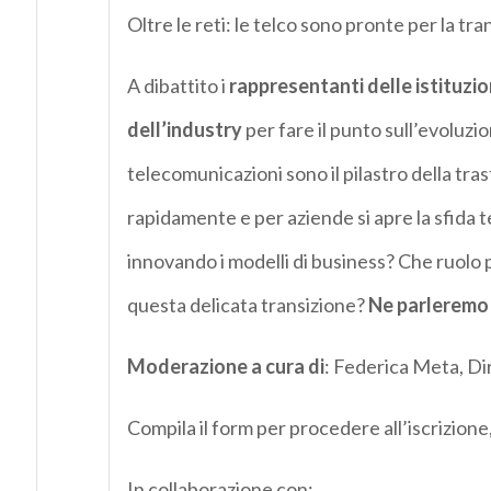
Oltre le reti: le telco sono pronte per la t
A dibattito i
rappresentanti delle istituzion
dell’industry
per fare il punto sull’evoluzio
telecomunicazioni sono il pilastro della tr
rapidamente e per aziende si apre la sfida 
innovando i modelli di business? Che ruolo 
questa delicata transizione?
Ne parleremo a
Moderazione a cura di
: Federica Meta, D
Compila il form per procedere all’iscrizione
In collaborazione con: