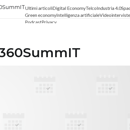
 360SummIT
Ultimi articoli
Digital Economy
Telco
Industria 4.0
Spa
Green economy
Intelligenza artificiale
Videointervist
Podcast
Privacy
ia 360SummIT