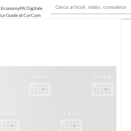
cEconomy
PA Digitale
e
Le Guide di CorCom