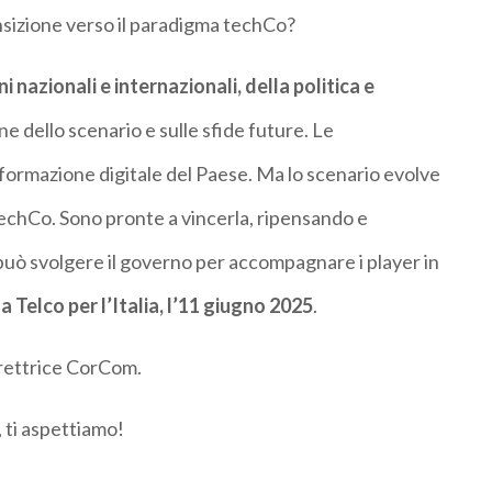
ransizione verso il paradigma techCo?
i nazionali e internazionali, della politica e
ne dello scenario e sulle sfide future. Le
asformazione digitale del Paese. Ma lo scenario evolve
techCo. Sono pronte a vincerla, ripensando e
può svolgere il governo per accompagnare i player in
 Telco per l’Italia, l’11 giugno 2025
.
irettrice CorCom.
, ti aspettiamo!