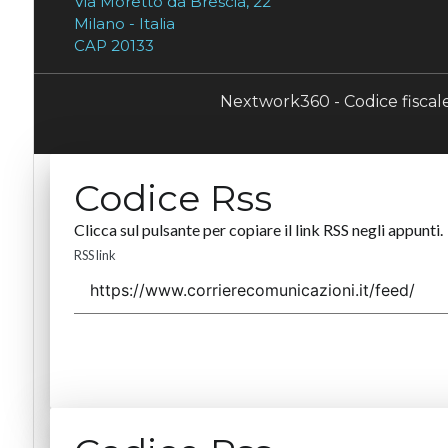
Via Moretto da Brescia, 22
Milano - Italia
CAP 20133
Nextwork360 - Codice fisca
Codice Rss
Clicca sul pulsante per copiare il link RSS negli appunti.
RSS link