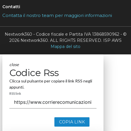
Contatti
Contatta il nostro team per maggiori informazioni
Nextwork360 - Codice fiscale e Partita IVA 13868590962 - ©
2026 Nextwork360. ALL RIGHTS RESERVED. ISP AWS
Mappa del sito
close
Codice Rss
Clicca sul pulsante per copiare il link RSS negli
appunti.
RSS link
COPIA LINK