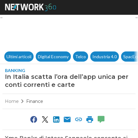
In Italia scatta l’ora dell’app 
Ultimi articoli
Digital Economy
Telco
Industria 4.0
SpacEc
BANKING
In Italia scatta l’ora dell’app unica per
conti correnti e carte
Home
Finance