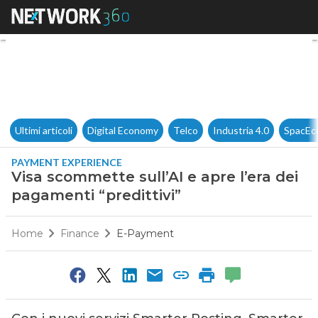
Visa scommette sull’AI e apre 
Ultimi articoli
Digital Economy
Telco
Industria 4.0
SpacEc
PAYMENT EXPERIENCE
Visa scommette sull’AI e apre l’era dei
pagamenti “predittivi”
Home
Finance
E-Payment