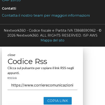
Contatti
Contatta il nostro team per maggiori informazioni
Nextwork360 - Codice fiscale e Partita IVA 13868590962 - ©
2026 Nextwork360. ALL RIGHTS RESERVED. ISP AWS
Mappa del sito
close
Codice Rss
Clicca sul pulsante per copiare il link RSS negli
appunti.
RSS link
COPIA LINK