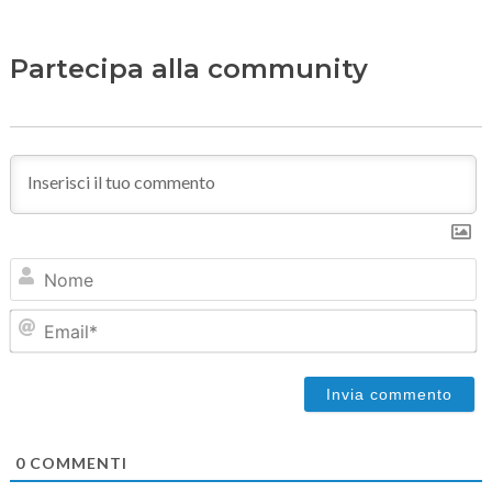
Partecipa alla community
N
Em
0
COMMENTI