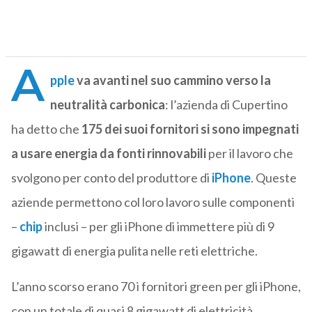
A
pple
va avanti nel suo cammino verso la
neutralità carbonica
: l’azienda di Cupertino
ha detto che
175 dei suoi fornitori si sono impegnati
a usare energia da fonti rinnovabili
per il lavoro che
svolgono per conto del produttore di
iPhone
. Queste
aziende permettono col loro lavoro sulle componenti
–
chip
inclusi – per gli iPhone di immettere più di 9
gigawatt di energia pulita nelle reti elettriche.
L’anno scorso erano 70 i fornitori green per gli iPhone,
con un totale di quasi 8 gigawatt di elettricità