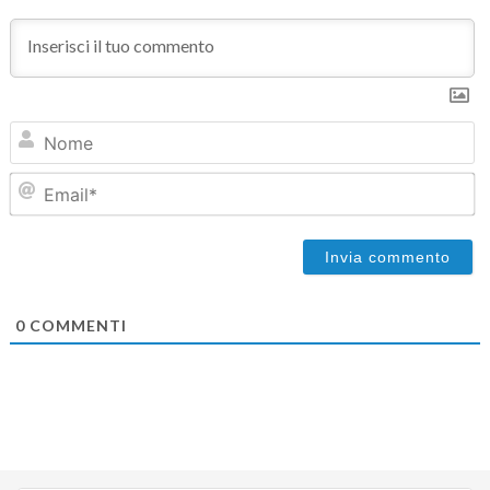
N
Em
0
COMMENTI