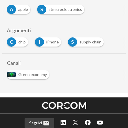
A
S
apple
stmicroelectronics
…
Argomenti
C
I
S
chip
iPhone
supply chain
…
Canali
Green economy
Seguici