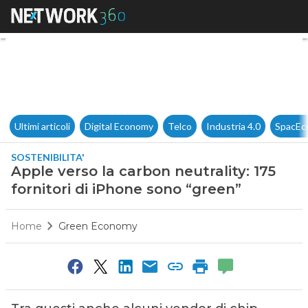
Apple verso la carbon neutrali
Ultimi articoli
Digital Economy
Telco
Industria 4.0
SpacEc
SOSTENIBILITA'
Apple verso la carbon neutrality: 175
fornitori di iPhone sono “green”
Home
Green Economy