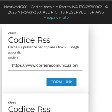
Nextwork360 - Codice fiscale e Partita IVA 13868590962 - ©
2026 Nextwork360. ALL RIGHTS RESERVED. ISP AWS
Mappa del sito
close
Codice Rss
Clicca sul pulsante per copiare il link RSS negli
appunti.
RSS link
COPIA LINK
close
Codice Rss