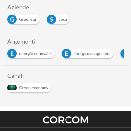
Aziende
G
S
Greensun
sesa
Argomenti
E
E
G
energy management
esg
green econo
…
Canali
Green economy