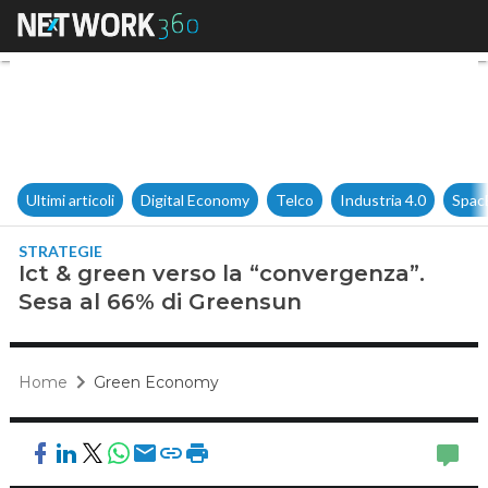
Ict & green verso la “converg
Ultimi articoli
Digital Economy
Telco
Industria 4.0
Spac
STRATEGIE
Ict & green verso la “convergenza”.
Sesa al 66% di Greensun
Home
Green Economy