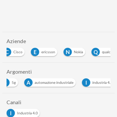
Aziende
E
N
Q
Cisco
ericsson
Nokia
qualcomm
Argomenti
A
I
I
automazione industriale
industria 4.0
in
Canali
I
Industria 4.0