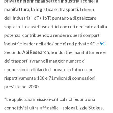
private nei principali settori industriali come la
manifattura, la logistica e i trasporti.
I clienti
dell’Industrial IoT (IIoT) puntano a digitalizzare
soprattutto casi d’uso critici con reti dedicate ad alta
potenza, contribuendo a rendere questi comparti
industrie leader nell’adozione di reti private 4G e
5G
.
Secondo
Abi Research
, le industrie manifatturiere e
dei trasporti avranno il maggior numero di
connessioni cellulari IoT private in futuro, con
rispettivamente 108 e 71 milioni di connessioni
previste nel 2030.
“Le applicazioni mission-critical richiedono una
connettività ultra-affidabile – spiega
Lizzie Stokes,