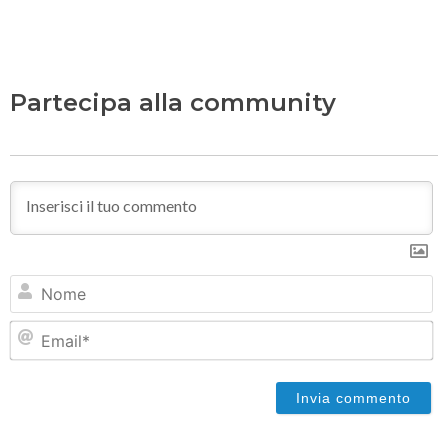
Partecipa alla community
N
Em