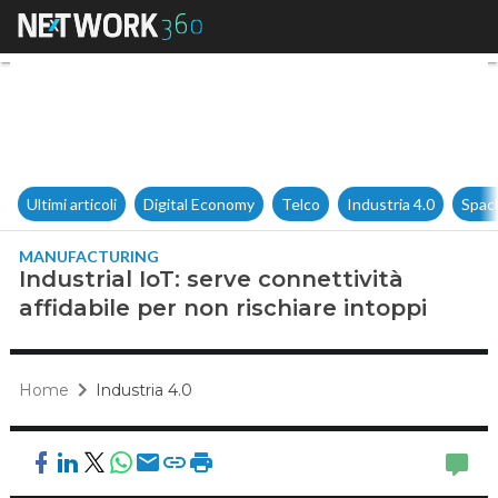
Industrial IoT: serve connettiv
Ultimi articoli
Digital Economy
Telco
Industria 4.0
Spac
MANUFACTURING
Industrial IoT: serve connettività
affidabile per non rischiare intoppi
Home
Industria 4.0