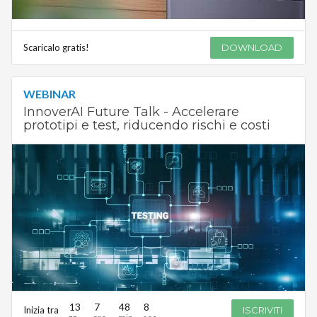
Scaricalo gratis!
DOWNLOAD
WEBINAR
InnoverAI Future Talk - Accelerare
prototipi e test, riducendo rischi e costi
13
7
48
8
Inizia tra
ISCRIVITI