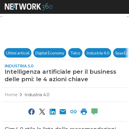
Intelligenza artificiale per il 
Ultimi articoli
Digital Economy
Telco
Industria 4.0
SpacEc
INDUSTRIA 5.0
Intelligenza artificiale per il business
delle pmi: le 4 azioni chiave
Home
Industria 4.0