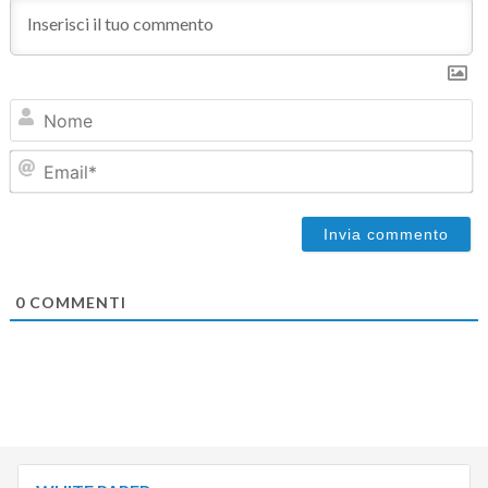
N
Em
0
COMMENTI