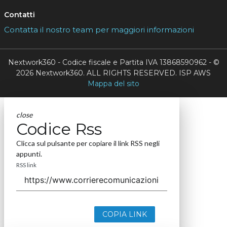
Contatti
Contatta il nostro team per maggiori informazioni
Nextwork360 - Codice fiscale e Partita IVA 13868590962 - ©
2026 Nextwork360. ALL RIGHTS RESERVED. ISP AWS
Mappa del sito
close
Codice Rss
Clicca sul pulsante per copiare il link RSS negli
appunti.
RSS link
COPIA LINK