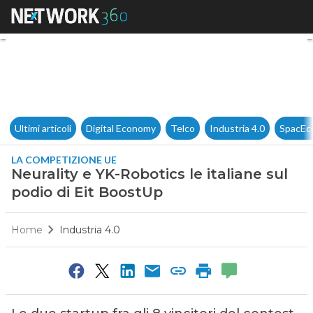
Neurality e YK-Robotics le ita
Ultimi articoli
Digital Economy
Telco
Industria 4.0
SpacEc
LA COMPETIZIONE UE
Neurality e YK-Robotics le italiane sul
podio di Eit BoostUp
Home
Industria 4.0