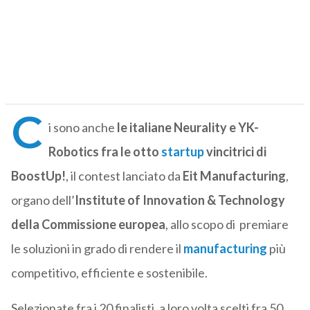
C
i sono anche
le italiane Neurality e YK-
Robotics fra le otto
startup
vincitrici di
BoostUp!
, il contest lanciato da
Eit Manufacturing
,
organo dell’
Institute of Innovation & Technology
della Commissione europea
, allo scopo di premiare
le soluzioni in grado di rendere il
manufacturing
più
competitivo, efficiente e sostenibile.
Selezionate fra i 20 finalisti, a loro volta scelti fra 50