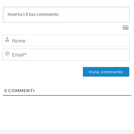
N
Em
0
COMMENTI