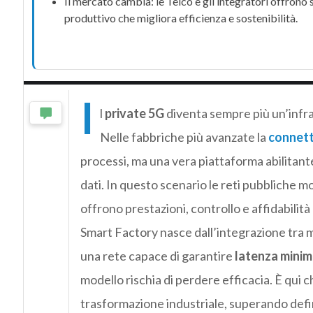
Il mercato cambia: le
Telco
e gli integratori offrono 
produttivo che migliora efficienza e
sostenibilità
.
I
l
private 5G
diventa sempre più un’infra
Nelle fabbriche più avanzate la
connett
processi, ma una vera piattaforma abilitan
dati. In questo scenario le reti pubbliche mo
offrono prestazioni, controllo e affidabilit
Smart Factory nasce dall’integrazione tra m
una rete capace di garantire
latenza minim
modello rischia di perdere efficacia. È qui c
trasformazione industriale, superando defin