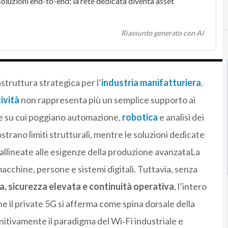
soluzioni end-to-end; la rete dedicata diventa asset
Riassunto generato con AI
struttura strategica per l’
industria manifatturiera
.
ività
non rappresenta più un semplice supporto ai
te su cui poggiano automazione,
robotica
e analisi dei
strano limiti strutturali, mentre le soluzioni dedicate
à allineate alle esigenze della produzione avanzataLa
acchine, persone e sistemi digitali. Tuttavia, senza
a, sicurezza elevata e continuità operativa
, l’intero
he il private 5G si afferma come spina dorsale della
itivamente il paradigma del Wi‑Fi industriale e