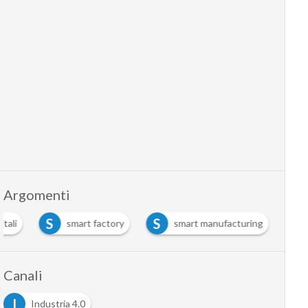
Argomenti
S
S
itali
smart factory
smart manufacturing
Canali
I
Industria 4.0