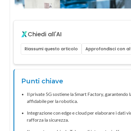
Chiedi all'AI
Riassumi questo articolo
Approfondisci con alt
Punti chiave
Il
private 5G
sostiene la
Smart Factory
, garantendo l
affidabile per la
robotica
.
Integrazione con
edge
e cloud per elaborare i dati vi
rafforza la
sicurezza
.