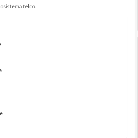
cosistema telco.
e
e
le