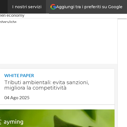
Aggiungi tra i preferiti su Google
I nostri servizi
my
Telco
Industria 4.0
een economy
nterviste
Privacy
WHITE PAPER
Tributi ambientali: evita sanzioni,
migliora la competitività
04 Ago 2025