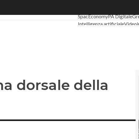
a dorsale della Smart Factory
Ultimi articoli
Digital Econo
SpacEconomy
PA Digitale
Gr
Intelligenza artificiale
Videoi
Le Guide di CorCom
Podcast
na dorsale della