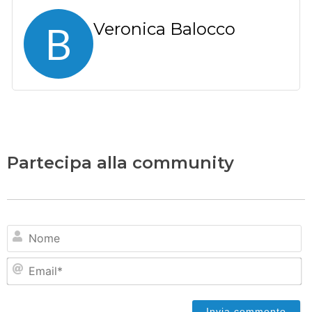
B
Veronica Balocco
Partecipa alla community
N
Em