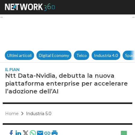
Ntt Data-Nvidia, debutta la nu
Ultimi articoli
Digital Economy
Telco
Industria 4.0
Spac
IL PIAN
Ntt Data-Nvidia, debutta la nuova
piattaforma enterprise per accelerare
l’adozione dell’AI
Home
Industria 5.0