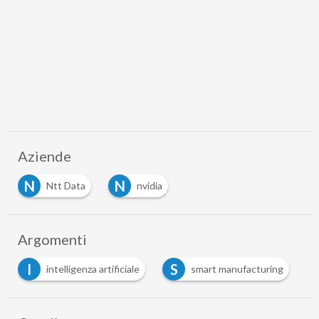
Aziende
N
N
Ntt Data
nvidia
Argomenti
S
T
ligenza artificiale
smart manufacturing
telco