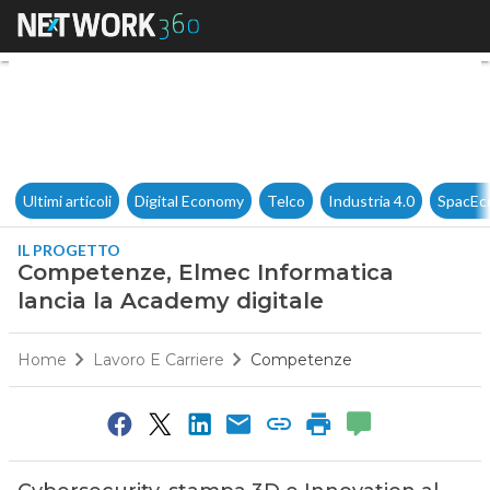
Competenze, Elmec Informatic
Ultimi articoli
Digital Economy
Telco
Industria 4.0
SpacEc
IL PROGETTO
Competenze, Elmec Informatica
lancia la Academy digitale
Home
Lavoro E Carriere
Competenze