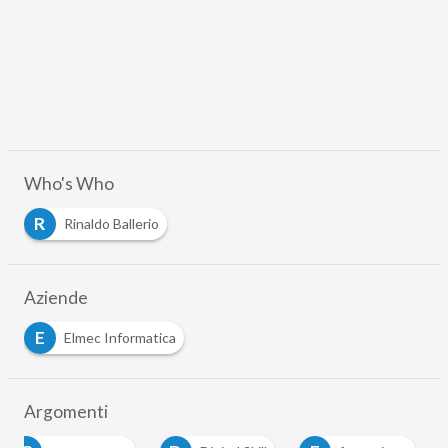
Who's Who
R
Rinaldo Ballerio
Aziende
E
Elmec Informatica
Argomenti