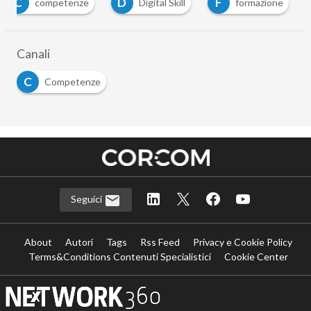
C
D
F
competenze
Digital Skill
formazione
Canali
C
Competenze
Seguici
About
Autori
Tags
Rss Feed
Privacy e Cookie Policy
Terms&Conditions Contenuti Specialistici
Cookie Center