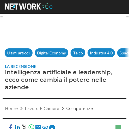
Intelligenza artificiale e lea
Ultimi articoli
Digital Economy
Telco
Industria 4.0
Spac
LA RECENSIONE
Intelligenza artificiale e leadership,
ecco come cambia il potere nelle
aziende
Home
Lavoro E Carriere
Competenze