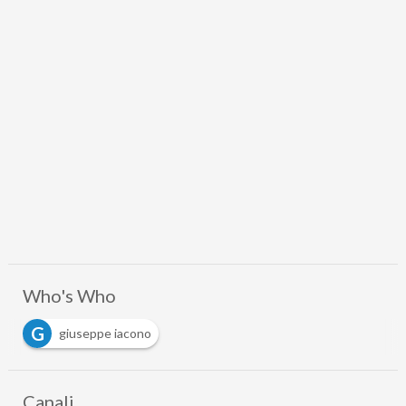
Who's Who
G
giuseppe iacono
Canali