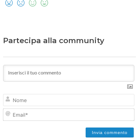
Partecipa alla community
N
Em