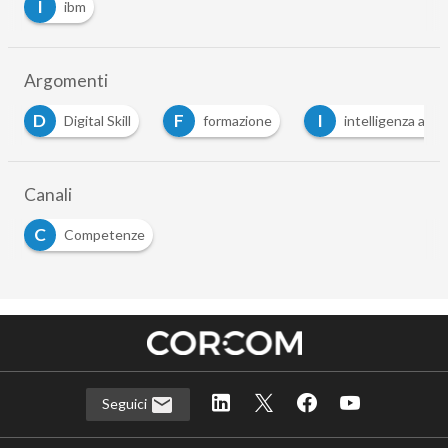
I
ibm
Argomenti
F
I
M
al Skill
formazione
intelligenza artficiale
Canali
C
Competenze
Seguici