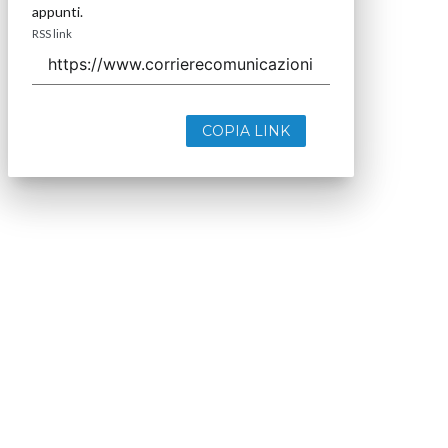
appunti.
RSS link
COPIA LINK