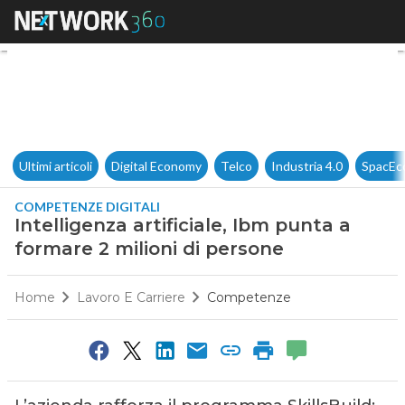
Intelligenza artificiale, Ibm 
Ultimi articoli
Digital Economy
Telco
Industria 4.0
SpacEc
COMPETENZE DIGITALI
Intelligenza artificiale, Ibm punta a
formare 2 milioni di persone
Home
Lavoro E Carriere
Competenze