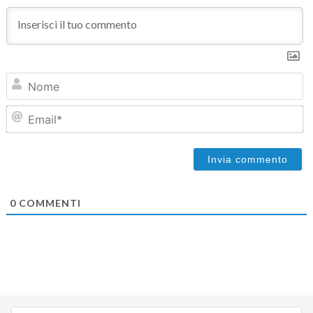
N
Em
0
COMMENTI