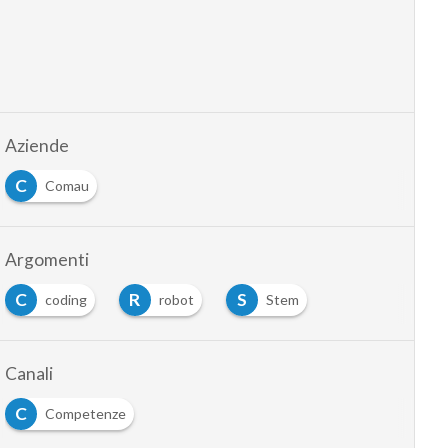
Aziende
C
Comau
Argomenti
C
R
S
coding
robot
Stem
Canali
C
Competenze