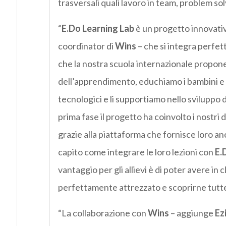
trasversali quali lavoro in team, problem sol
“
E.Do Learning Lab
è un progetto innovati
coordinator di
Wins
– che si integra perfet
che la nostra scuola internazionale propone.
dell’apprendimento, educhiamo i bambini e r
tecnologici e li supportiamo nello sviluppo d
prima fase il progetto ha coinvolto i nostri 
grazie alla piattaforma che fornisce loro anc
capito come integrare le loro lezioni con
E.
vantaggio per gli allievi è di poter avere in
perfettamente attrezzato e scoprirne tutte l
“La collaborazione con
Wins
– aggiunge
Ez