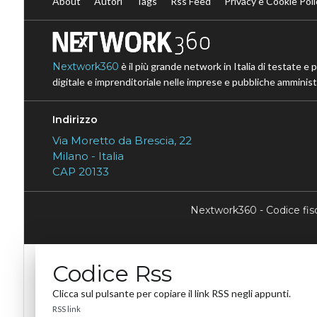
About
Autori
Tags
Rss Feed
Privacy e Cookie Poli
Nextwork360
è il più grande network in Italia di testate e 
digitale e imprenditoriale nelle imprese e pubbliche amministr
Indirizzo
Via Moretto da Brescia, 22
Milano - Italia
CAP 20133
Nextwork360 - Codice fi
Codice Rss
Clicca sul pulsante per copiare il link RSS negli appunti.
RSS link