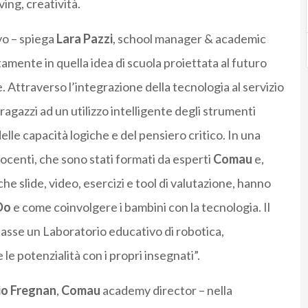
ving, creatività.
vo – spiega
Lara Pazzi
, school manager & academic
tamente in quella idea di scuola proiettata al futuro
 Attraverso l’integrazione della tecnologia al servizio
agazzi ad un utilizzo intelligente degli strumenti
elle capacità logiche e del pensiero critico. In una
docenti, che sono stati formati da esperti
Comau
e,
he slide, video, esercizi e tool di valutazione, hanno
Do
e come coinvolgere i bambini con la tecnologia. Il
 classe un Laboratorio educativo di robotica,
e potenzialità con i propri insegnati”.
io Fregnan
,
Comau
academy director – nella