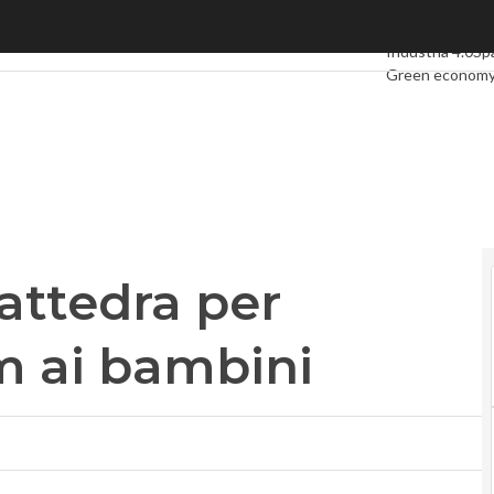
ttedra per insegnare le Stem ai bambini
Ultimi articoli
Di
Industria 4.0
Sp
Green econom
Videointerviste
Podcast
Privacy
cattedra per
m ai bambini