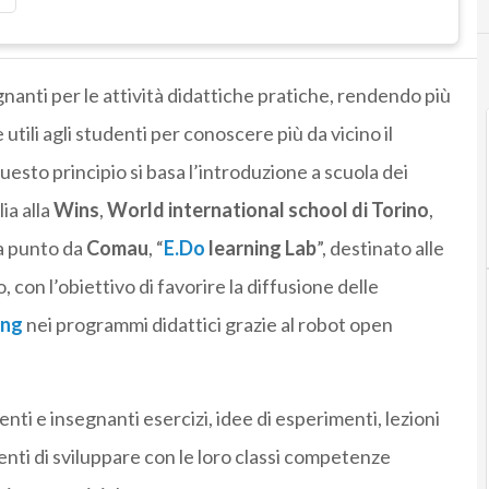
gnanti per le attività didattiche pratiche, rendendo più
utili agli studenti per conoscere più da vicino il
uesto principio si basa l’introduzione a scuola dei
ia alla
Wins
,
World international school di Torino
,
a punto da
Comau
, “
E.Do
learning Lab
”, destinato alle
, con l’obiettivo di favorire la diffusione delle
ing
nei programmi didattici grazie al robot open
nti e insegnanti esercizi, idee di esperimenti, lezioni
nti di sviluppare con le loro classi competenze