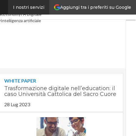
Aggiungi tra i preferiti su Google
I nostri servizi
gital Economy
Telco
acEconomy
PA Digitale
y
Intelligenza artificiale
Le Guide di CorCom
WHITE PAPER
Trasformazione digitale nell’education: il
caso Università Cattolica del Sacro Cuore
28 Lug 2023