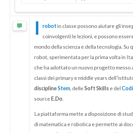
I
robot
in classe possono aiutare gli inse
coinvolgenti le lezioni, e possono essere 
mondo della scienza e della tecnologia. Su q
robot, sperimentata per la prima volta in Ital
che ha adottato un nuovo progetto messo 
classi dei primary e middle years dell’istituto
discipline
Stem
, delle
Soft Skills
e del
Cod
source
E.Do
.
La piattaforma mette a disposizione di stude
di matematica e robotica e permette ai doce