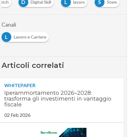
D
L
S
match
Digital Skill
lavoro
Stem
Canali
L
Lavoro e Carriere
Articoli correlati
WHITEPAPER
Iperammortamento 2026–2028:
trasforma gli investimenti in vantaggio
fiscale
02 Feb 2026