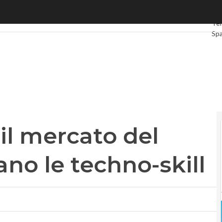
il mercato del lavoro, ma mancano le techno-skill
Ult
Tel
Sp
Gr
Int
Vid
Le 
Pri
 il mercato del
no le techno-skill