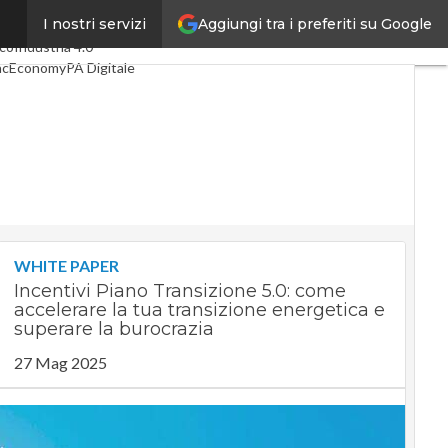
Aggiungi tra i preferiti su Google
I nostri servizi
imi articoli
Digital Economy
co
Industria 4.0
acEconomy
PA Digitale
een economy
elligenza artificiale
eointerviste
Guide di CorCom
Podcast
vacy
WHITE PAPER
Incentivi Piano Transizione 5.0: come
accelerare la tua transizione energetica e
superare la burocrazia
27 Mag 2025