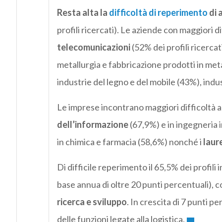
Resta alta la
difficoltà di reperimento
di 
profili ricercati). Le aziende con maggiori d
telecomunicazioni
(52% dei profili ricercat
metallurgia e fabbricazione prodotti in met
industrie del legno e del mobile (43%), indus
Le imprese incontrano maggiori difficoltà a
dell’informazione
(67,9%) e in ingegneria in
in chimica e farmacia (58,6%) nonché i
laur
Di difficile reperimento il 65,5% dei profili
base annua di oltre 20 punti percentuali), cos
ricerca e sviluppo
. In crescita di 7 punti p
delle funzioni legate alla logistica.