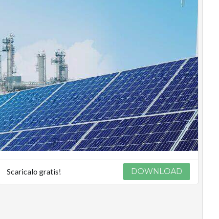
Scaricalo gratis!
DOWNLOAD