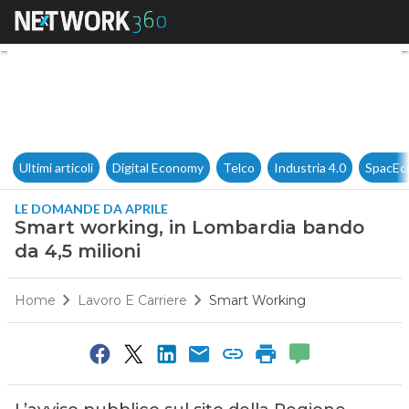
Smart working, in Lombardia 
Ultimi articoli
Digital Economy
Telco
Industria 4.0
SpacEc
LE DOMANDE DA APRILE
Smart working, in Lombardia bando
da 4,5 milioni
Home
Lavoro E Carriere
Smart Working