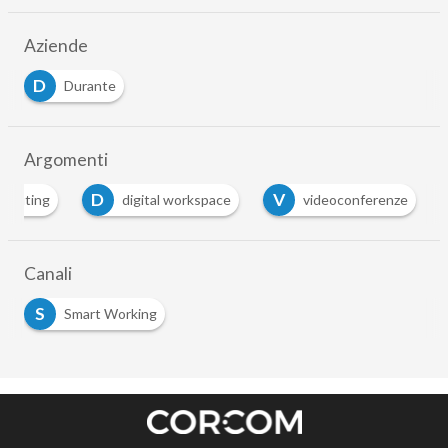
Aziende
D
Durante
Argomenti
D
V
omputing
digital workspace
videoconferenze
Canali
S
Smart Working