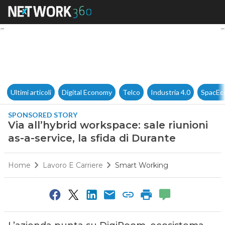
Via all’hybrid workspace: sale 
Ultimi articoli
Digital Economy
Telco
Industria 4.0
SpacEc
SPONSORED STORY
Via all’hybrid workspace: sale riunioni
as-a-service, la sfida di Durante
Home
Lavoro E Carriere
Smart Working