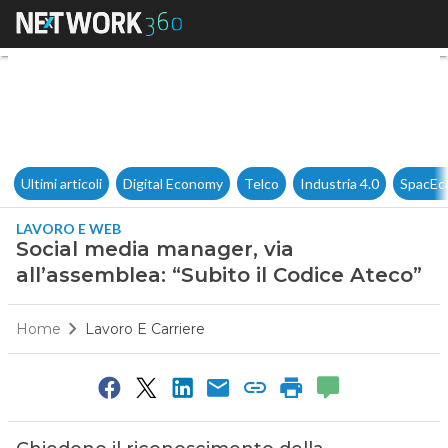
Social media manager, via all
Ultimi articoli
Digital Economy
Telco
Industria 4.0
SpacEc
LAVORO E WEB
Social media manager, via
all’assemblea: “Subito il Codice Ateco”
Home
Lavoro E Carriere