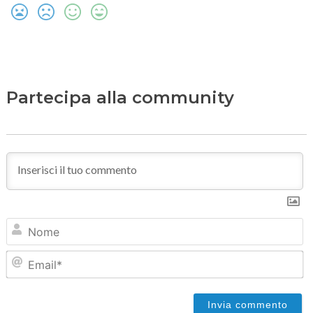
Partecipa alla community
N
Em