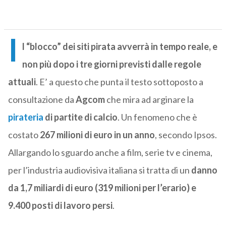
I
l “blocco” dei siti pirata avverrà in tempo reale, e
non più dopo i tre giorni previsti dalle regole
attuali
. E’ a questo che punta il testo sottoposto a
consultazione da
Agcom
che mira ad arginare la
pirateria
di partite di calcio
. Un fenomeno che è
costato
267 milioni di euro in un anno
, secondo Ipsos.
Allargando lo sguardo anche a film, serie tv e cinema,
per l’industria audiovisiva italiana si tratta di un
danno
da 1,7 miliardi di euro (319 milioni per l’erario) e
9.400 posti di lavoro persi
.