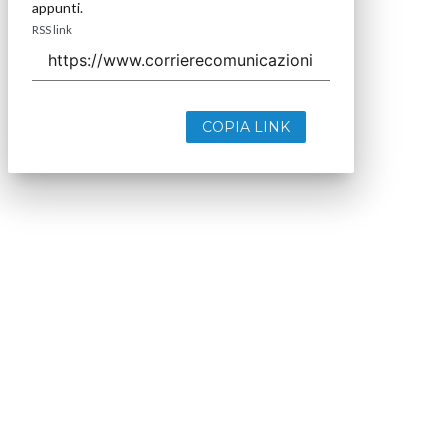
appunti.
RSS link
COPIA LINK