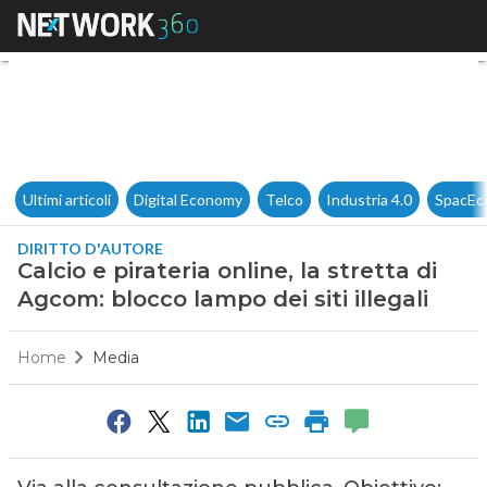
Calcio e pirateria online, la st
Ultimi articoli
Digital Economy
Telco
Industria 4.0
SpacEc
DIRITTO D'AUTORE
Calcio e pirateria online, la stretta di
Agcom: blocco lampo dei siti illegali
Home
Media