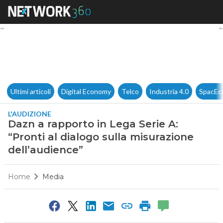
Dazn a rapporto in Lega Serie 
Ultimi articoli
Digital Economy
Telco
Industria 4.0
SpacEc
L'AUDIZIONE
Dazn a rapporto in Lega Serie A:
“Pronti al dialogo sulla misurazione
dell’audience”
Home
Media