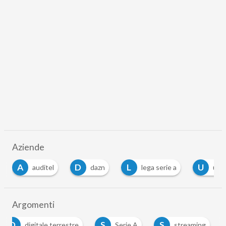
Aziende
A
D
L
U
auditel
dazn
lega serie a
upa
Argomenti
D
S
S
digitale terrestre
Serie A
streaming