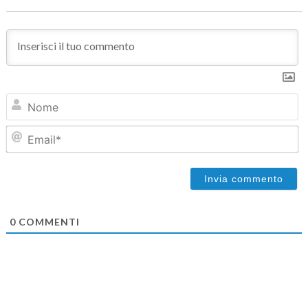
N
Em
0
COMMENTI