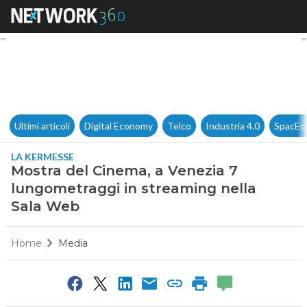
Mostra del Cinema, a Venezia
Ultimi articoli
Digital Economy
Telco
Industria 4.0
SpacEc
LA KERMESSE
Mostra del Cinema, a Venezia 7
lungometraggi in streaming nella
Sala Web
Home
Media