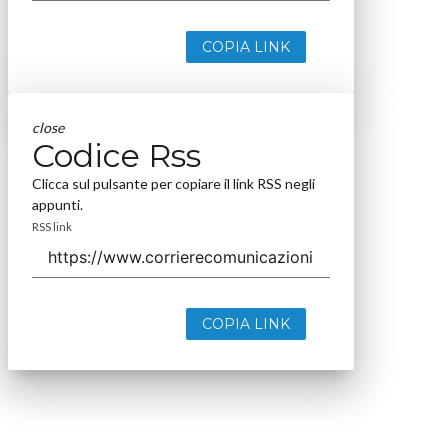
COPIA LINK
close
Codice Rss
Clicca sul pulsante per copiare il link RSS negli
appunti.
RSS link
COPIA LINK