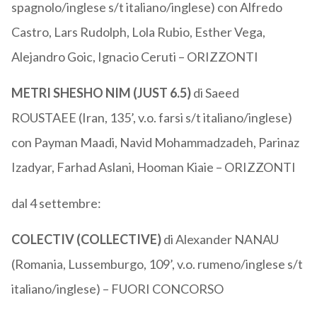
spagnolo/inglese s/t italiano/inglese) con Alfredo
Castro, Lars Rudolph, Lola Rubio, Esther Vega,
Alejandro Goic, Ignacio Ceruti – ORIZZONTI
METRI SHESHO NIM (JUST 6.5)
di Saeed
ROUSTAEE (Iran, 135’, v.o. farsi s/t italiano/inglese)
con Payman Maadi, Navid Mohammadzadeh, Parinaz
Izadyar, Farhad Aslani, Hooman Kiaie – ORIZZONTI
dal 4 settembre:
COLECTIV (COLLECTIVE)
di Alexander NANAU
(Romania, Lussemburgo, 109’, v.o. rumeno/inglese s/t
italiano/inglese) – FUORI CONCORSO