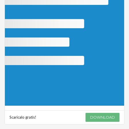
Scaricalo gratis!
DOWNLOAD