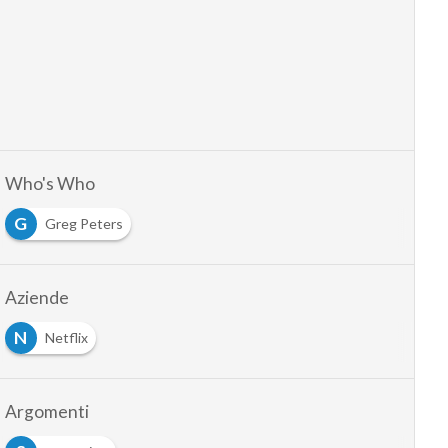
Who's Who
G
Greg Peters
Aziende
N
Netflix
Argomenti