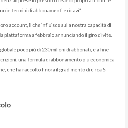
enziali prese in prestito creano i propri account e
o in termini di abbonamenti e ricavi”.
loro account, il che influisce sulla nostra capacità di
 la piattaforma a febbraio annunciando il giro di vite.
obale poco più di 230 milioni di abbonati, e a fine
scrizioni, una formula di abbonamento più economica
e, che ha raccolto finora il gradimento di circa 5
colo