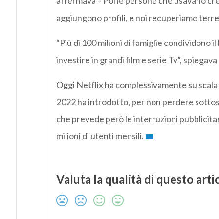
affermava – Poi le persone che usavano cred
aggiungono profili, e noi recuperiamo terren
“Più di 100 milioni di famiglie condividono il 
investire in grandi film e serie Tv”, spiegava
Oggi Netflix ha complessivamente su scala gl
2022 ha introdotto, per non perdere sotto
che prevede però le interruzioni pubblicitari
milioni di utenti mensili.
Valuta la qualità di questo arti