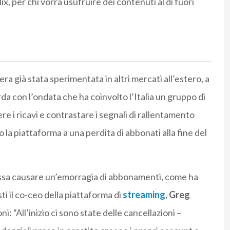
, per chi vorrà usufruire dei contenuti al di fuori
ra già stata sperimentata in altri mercati all’estero, a
da con l’ondata che ha coinvolto l’Italia un gruppo di
ere i ricavi e contrastare i segnali di rallentamento
 la piattaforma a una perdita di abbonati alla fine del
ossa causare un’emorragia di abbonamenti, come ha
ti il co-ceo della piattaforma di
streaming
,
Greg
: “All’inizio ci sono state delle cancellazioni –