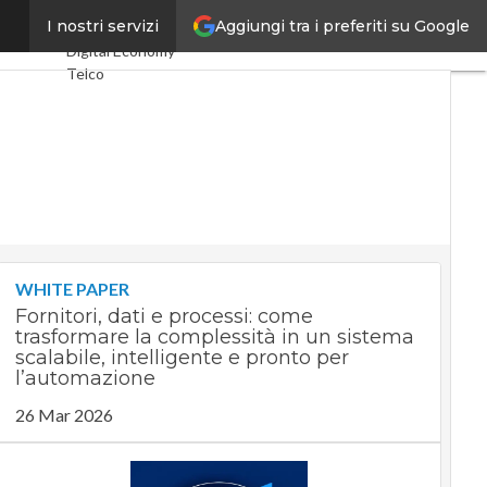
Aggiungi tra i preferiti su Google
 Italia
I nostri servizi
Ultimi articoli
Digital Economy
Telco
Industria 4.0
SpacEconomy
PA Digitale
Green economy
Intelligenza
artificiale
Videointerviste
Le Guide di
CorCom
WHITE PAPER
Podcast
Privacy
Fornitori, dati e processi: come
trasformare la complessità in un sistema
scalabile, intelligente e pronto per
l’automazione
26 Mar 2026