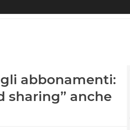
gli abbonamenti: stop al “password sharing” anche in
sugli abbonamenti:
d sharing” anche