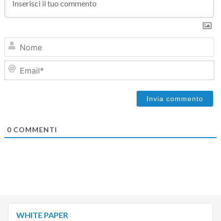
N
Em
0
COMMENTI
WHITE PAPER