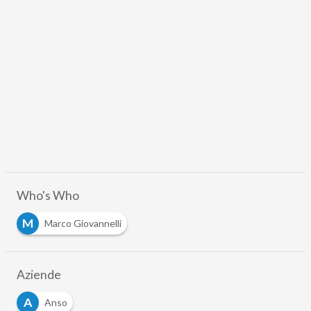
Who's Who
M
Marco Giovannelli
Aziende
A
Anso