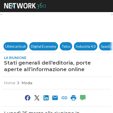
Stati generali dell’editoria, p
Ultimi articoli
Digital Economy
Telco
Industria 4.0
SpacEc
LA RIUNIONE
Stati generali dell’editoria, porte
aperte all’informazione online
Home
Media