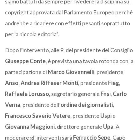
siamo battuti da sempre per rivedere la disciplina sul
copyright approvata dal Parlamento Europeo perché
andrebbe a ricadere con effetti pesanti soprattutto
per la piccola editoria”.
Dopo l’intervento, alle 9, del presidente del Consiglio
Giuseppe Conte
, è prevista una tavola rotonda con la
partecipazione di
Marco Giovannelli
, presidente
Anso
,
Andrea Riffeser Monti
, presidente
Fieg
,
Raffaele Lorusso
, segretario generale
Fnsi
,
Carlo
Verna
, presidente dell’
ordine dei giornalisti
,
Francesco Saverio Vetere,
presidente
Uspi
e
Giovanna Maggioni
, direttore generale
Upa
. A
moderare gli interventi sarà
Ferruccio Sepe
, Capo