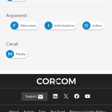
Argomenti
F
I
O
ia
fake news
informazione
online
Canali
M
Media
Seguici
About
Autori
Tags
Rss Feed
Privacy e Cookie Policy