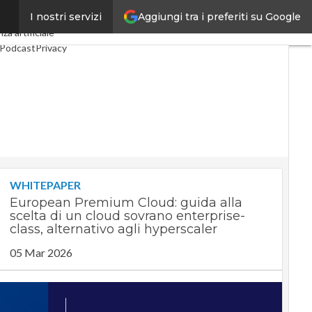
Aggiungi tra i preferiti su Google
I nostri servizi
ndustria 4.0
SpacEconomy
nza artificiale
Podcast
Privacy
WHITEPAPER
European Premium Cloud: guida alla
scelta di un cloud sovrano enterprise-
class, alternativo agli hyperscaler
05 Mar 2026