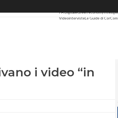
no i video “in landscape”
Ultimi articoli
Digital Economy
Telco
I
PA Digitale
Green economy
Intellige
Videointerviste
Le Guide di CorCom
vano i video “in