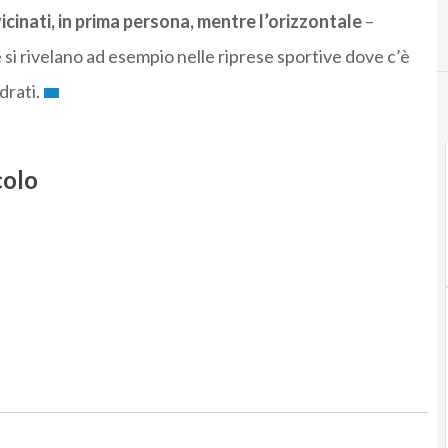
icinati, in prima persona, mentre l’orizzontale
–
he si rivelano ad esempio nelle riprese sportive dove c’è
drati.
colo