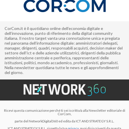
CorCom.it è il quotidiano online dell’economia digitale e
dell’innovazione, punto di riferimento della digital community
italiana. Il nostro target vanta una connotazione unica e pregiata
nel panorama dell’informazione digitale: amministratori delegati,
manager, dirigenti, quadri, responsabili acquisti, decision maker del
settore dell’Ict e delle aziende utilizzatrici, dirigenti della pubblica
amministrazione centrale e periferica, rappresentanti delle
istituzioni, politici, mondo accademico, professionisti, giornalisti.
Nella newsletter quotidiana tutte le news e gli approfondimenti
del giorno.
Ricevi questa comunicazione perché ti sei iscritto/a alla Newsletter editoriale di
CorCom,
parte del NetworkDigital360 ed edita da ICT AND STRATEGY S.R.L.
ICT AND STRATEGY S.R.L. rispetta la tua
privacy
, puoi disiscriverti da questa