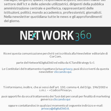
settore dell’Ict e delle aziende utilizzatrici, dirigenti della pubblica
amministrazione centrale e periferica, rappresentanti delle
istituzioni, politici, mondo accademico, professionisti, giornalisti.
Nella newsletter quotidiana tutte le news e gli approfondimenti
del giorno.
Ricevi questa comunicazione perché ti sei iscritto/a alla Newsletter editoriale di
CorCom,
parte del NetworkDigital360 ed edita da ICTandStrategy S.r.l.
Le Contitolari del trattamento rispettano la tua
privacy
, puoi disiscriverti da questa
newsletter
cliccando qui.
Ti informiamo, inoltre, che ai sensi dell’art. 130, comma 4, del D.lgs. 196/2003 e
s.m.i. – «Codice Privacy»,
puoi opporti fin da ora al trattamento dei Tuoi dati personali per finalità di marketing
generico
cliccando qui
oppure contattandoci in qualsiasi momento al seguente indirizzo e-mail:
privacy@digital360.it
.