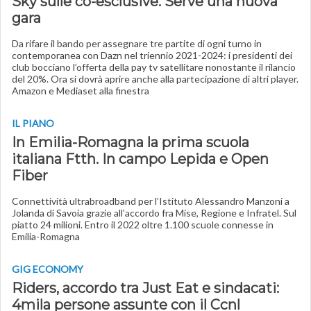
Sky sulle co-esclusive. Serve una nuova
gara
Da rifare il bando per assegnare tre partite di ogni turno in
contemporanea con Dazn nel triennio 2021-2024: i presidenti dei
club bocciano l’offerta della pay tv satellitare nonostante il rilancio
del 20%. Ora si dovrà aprire anche alla partecipazione di altri player.
Amazon e Mediaset alla finestra
IL PIANO
In Emilia-Romagna la prima scuola
italiana Ftth. In campo Lepida e Open
Fiber
Connettività ultrabroadband per l’Istituto Alessandro Manzoni a
Jolanda di Savoia grazie all’accordo fra Mise, Regione e Infratel. Sul
piatto 24 milioni. Entro il 2022 oltre 1.100 scuole connesse in
Emilia-Romagna
GIG ECONOMY
Riders, accordo tra Just Eat e sindacati:
4mila persone assunte con il Ccnl