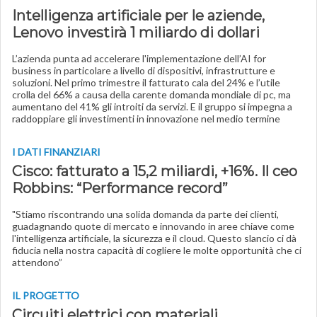
Intelligenza artificiale per le aziende,
Lenovo investirà 1 miliardo di dollari
L’azienda punta ad accelerare l'implementazione dell’AI for
business in particolare a livello di dispositivi, infrastrutture e
soluzioni. Nel primo trimestre il fatturato cala del 24% e l’utile
crolla del 66% a causa della carente domanda mondiale di pc, ma
aumentano del 41% gli introiti da servizi. E il gruppo si impegna a
raddoppiare gli investimenti in innovazione nel medio termine
I DATI FINANZIARI
Cisco: fatturato a 15,2 miliardi, +16%. Il ceo
Robbins: “Performance record”
"Stiamo riscontrando una solida domanda da parte dei clienti,
guadagnando quote di mercato e innovando in aree chiave come
l'intelligenza artificiale, la sicurezza e il cloud. Questo slancio ci dà
fiducia nella nostra capacità di cogliere le molte opportunità che ci
attendono”
IL PROGETTO
Circuiti elettrici con materiali