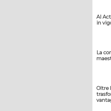
AI Act
in vig
La com
maest
Oltre
trasf
vanta