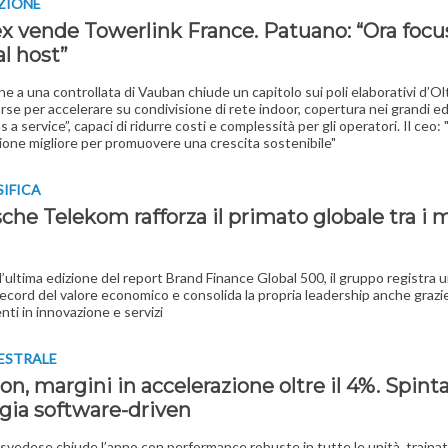
ZIONE
ex vende Towerlink France. Patuano: “Ora focu
l host”
ne a una controllata di Vauban chiude un capitolo sui poli elaborativi d’Ol
orse per accelerare su condivisione di rete indoor, copertura nei grandi edi
s a service”, capaci di ridurre costi e complessità per gli operatori. Il ceo:
ione migliore per promuovere una crescita sostenibile"
SIFICA
che Telekom rafforza il primato globale tra i 
’ultima edizione del report Brand Finance Global 500, il gruppo registra 
record del valore economico e consolida la propria leadership anche grazie
nti in innovazione e servizi
ESTRALE
on, margini in accelerazione oltre il 4%. Spinta
egia software-driven
 svedese chiude l’anno con performance robuste in tutte le unità, trainat