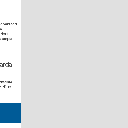
 operatori
za
zioni
iù ampia
uarda
ificiale
e di un