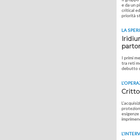
e da un p
critical 
priorità 
LA SPE
Iridiu
parton
I primi m
tra reti m
debutto 
L'OPERA
Critt
L'acquisi
protezion
esigenze 
imprimend
L'INTER