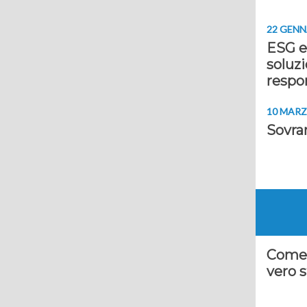
22 GENN
ESG e
soluzi
respon
10 MARZ
Sovran
Come r
vero 