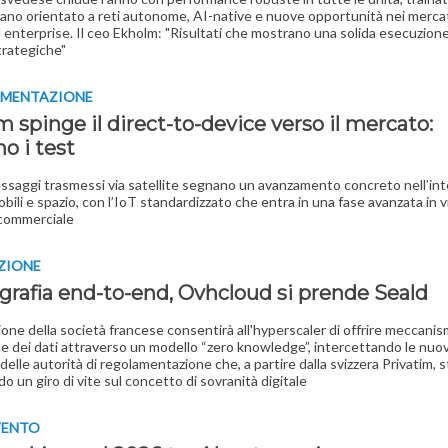
iano orientato a reti autonome, AI-native e nuove opportunità nei merca
ed enterprise. Il ceo Ekholm: "Risultati che mostrano una solida esecuzione
strategiche"
RIMENTAZIONE
m spinge il direct-to-device verso il mercato:
o i test
essaggi trasmessi via satellite segnano un avanzamento concreto nell’in
obili e spazio, con l’IoT standardizzato che entra in una fase avanzata in v
commerciale
ZIONE
ografia end-to-end, Ovhcloud si prende Seald
zione della società francese consentirà all'hyperscaler di offrire meccanism
e dei dati attraverso un modello “zero knowledge”, intercettando le nuo
delle autorità di regolamentazione che, a partire dalla svizzera Privatim, 
o un giro di vite sul concetto di sovranità digitale
VENTO