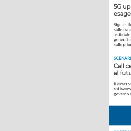
5G upl
esage
Signals R
sulle tras
artificial
generato 
sulle prio
SCENAR
Call c
al fut
Il dirett
sul lavor
governo c