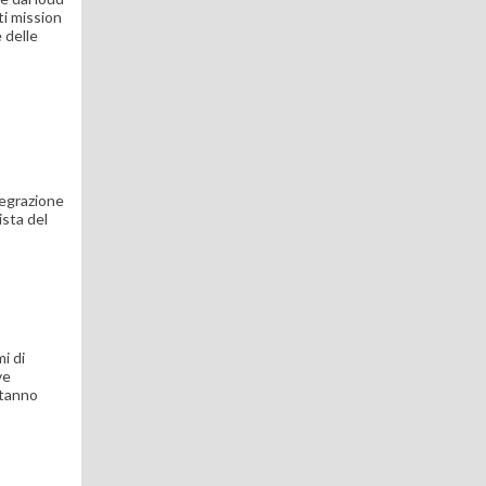
ti mission
 delle
tegrazione
ista del
i di
ve
stanno