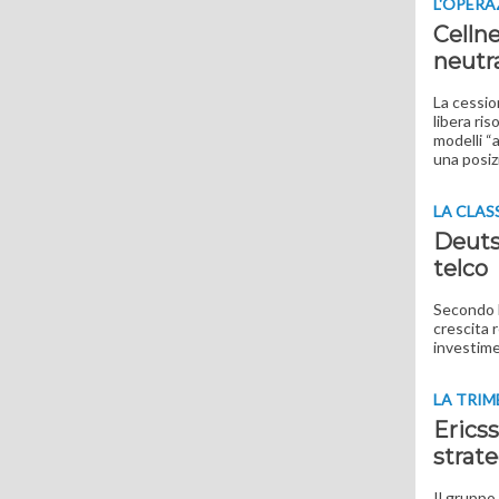
L'OPERA
Celln
neutra
La cessio
libera ris
modelli “a
una posiz
LA CLAS
Deuts
telco
Secondo l
crescita 
investime
LA TRIM
Ericss
strat
Il gruppo