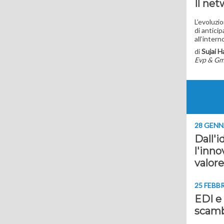
Il ne
L’evoluzio
di anticip
all’intern
di
Sujai H
Evp & Gm
28 GENN
Dall'
l'inno
valore
25 FEBB
EDI e 
scamb