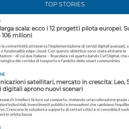
TOP STORIES
O
larga scala: ecco i 12 progetti pilota europei. S
 106 milioni
 la connettività attraverso l'implementazione di servizi digitali avanzati, 
e funzionalità edge-cloud. Con questo obiettivo sono state attivate le
azioni – di cui due italiane – finanziate col quarto bando Cef Digital, che 
cnologica dei corridoi di trasporto e l'ambito delle smart communities
INE
cazioni satellitari, mercato in crescita: Leo, 
i digitali aprono nuovi scenari
search Intellect fa luce sul comparto, rivelando un'accelerazione grazie a
zioni industriali, investimenti pubblici e innovazioni che cambiano l’equilib
o. Crescono le soluzioni a supporto di settori critici e si consolida il ruol
oni in orbita bassa
I