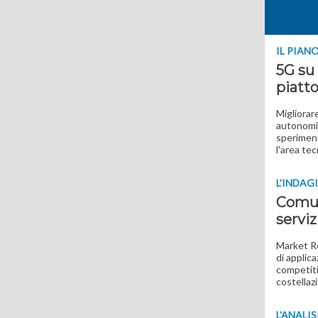
IL PIAN
5G su 
piatto
Migliorare
autonomi 
speriment
l'area te
L'INDAG
Comuni
serviz
Market Re
di applica
competitiv
costellazi
L'ANALIS