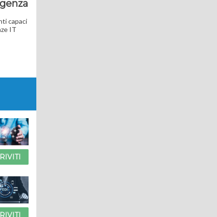
rgenza
nti capaci
nze IT
RIVITI
RIVITI