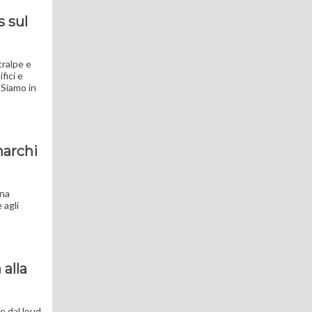
s sul
tralpe e
fici e
 "Siamo in
marchi
una
 agli
 alla
e dal loud