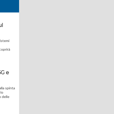
ul
sistemi
coprirà
5G e
lla spinta
rio
o delle