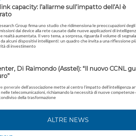
ink capacity: l’allarme sull’impatto dell’AI è
rato
esearch Group firma uno studio che ridimensiona le preoccupazioni degli
missioni dai device alla rete causate dalle nuove applicazioni di intelligen
e e realtà aumentata. Il vero tema, a sorpresa, riguarda il volume di segnala
da alcuni dispositivi intelligenti: un quadro che invita a una riflessione p
rità di investimento
I
enter, Di Raimondo (Asstel): “Il nuovo CCNL g
uro”
ore generale
dell’associazione mette al centro l’impatto dell’intelligenza art
o nelle telecomunicazioni, richiamando la necessità di nuove competenze 
ondiviso della trasformazione
ALTRE NEWS